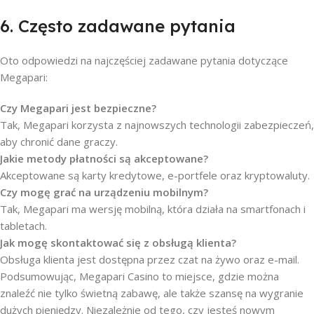
6. Często zadawane pytania
Oto odpowiedzi na najczęściej zadawane pytania dotyczące
Megapari:
Czy Megapari jest bezpieczne?
Tak, Megapari korzysta z najnowszych technologii zabezpieczeń,
aby chronić dane graczy.
Jakie metody płatności są akceptowane?
Akceptowane są karty kredytowe, e-portfele oraz kryptowaluty.
Czy mogę grać na urządzeniu mobilnym?
Tak, Megapari ma wersję mobilną, która działa na smartfonach i
tabletach.
Jak mogę skontaktować się z obsługą klienta?
Obsługa klienta jest dostępna przez czat na żywo oraz e-mail.
Podsumowując, Megapari Casino to miejsce, gdzie można
znaleźć nie tylko świetną zabawę, ale także szansę na wygranie
dużych pieniędzy. Niezależnie od tego, czy jesteś nowym