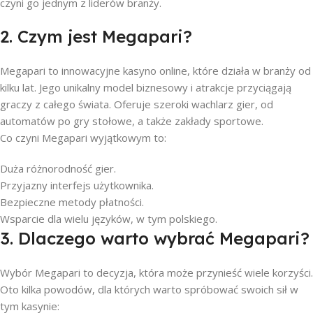
czyni go jednym z liderów branży.
2. Czym jest Megapari?
Megapari to innowacyjne kasyno online, które działa w branży od
kilku lat. Jego unikalny model biznesowy i atrakcje przyciągają
graczy z całego świata. Oferuje szeroki wachlarz gier, od
automatów po gry stołowe, a także zakłady sportowe.
Co czyni Megapari wyjątkowym to:
Duża różnorodność gier.
Przyjazny interfejs użytkownika.
Bezpieczne metody płatności.
Wsparcie dla wielu języków, w tym polskiego.
3. Dlaczego warto wybrać Megapari?
Wybór Megapari to decyzja, która może przynieść wiele korzyści.
Oto kilka powodów, dla których warto spróbować swoich sił w
tym kasynie: