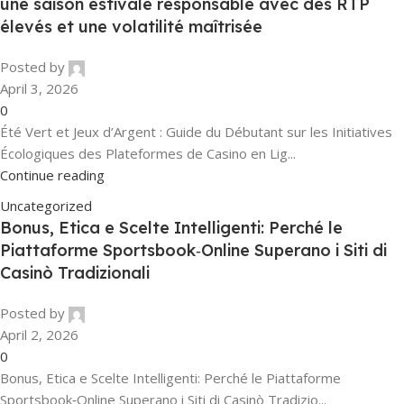
une saison estivale responsable avec des RTP
élevés et une volatilité maîtrisée
Posted by
April 3, 2026
0
Été Vert et Jeux d’Argent : Guide du Débutant sur les Initiatives
Écologiques des Plateformes de Casino en Lig...
Continue reading
Uncategorized
Bonus, Etica e Scelte Intelligenti: Perché le
Piattaforme Sportsbook‑Online Superano i Siti di
Casinò Tradizionali
Posted by
April 2, 2026
0
Bonus, Etica e Scelte Intelligenti: Perché le Piattaforme
Sportsbook‑Online Superano i Siti di Casinò Tradizio...