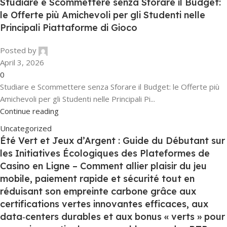
Studiare e Scommettere senza Sforare il Budget:
le Offerte più Amichevoli per gli Studenti nelle
Principali Piattaforme di Gioco
Posted by
April 3, 2026
0
Studiare e Scommettere senza Sforare il Budget: le Offerte più
Amichevoli per gli Studenti nelle Principali Pi...
Continue reading
Uncategorized
Été Vert et Jeux d’Argent : Guide du Débutant sur
les Initiatives Écologiques des Plateformes de
Casino en Ligne – Comment allier plaisir du jeu
mobile, paiement rapide et sécurité tout en
réduisant son empreinte carbone grâce aux
certifications vertes innovantes efficaces, aux
data‑centers durables et aux bonus « verts » pour