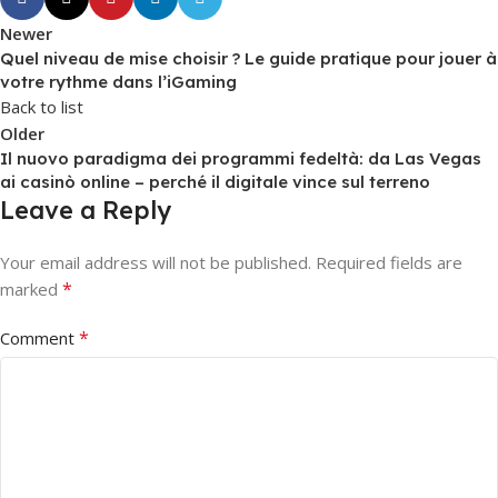
Newer
Quel niveau de mise choisir ? Le guide pratique pour jouer à
votre rythme dans l’iGaming
Back to list
Older
Il nuovo paradigma dei programmi fedeltà: da Las Vegas
ai casinò online – perché il digitale vince sul terreno
Leave a Reply
Your email address will not be published.
Required fields are
*
marked
*
Comment