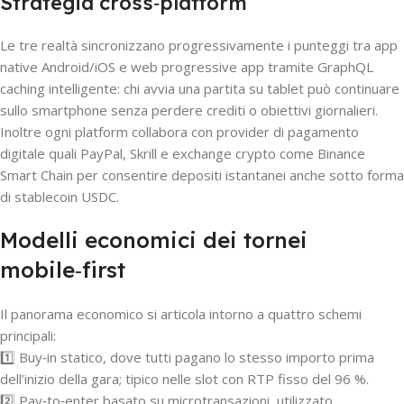
Strategia cross‑platform
Le tre realtà sincronizzano progressivamente i punteggi tra app
native Android/iOS e web progressive app tramite GraphQL
caching intelligente: chi avvia una partita su tablet può continuare
sullo smartphone senza perdere crediti o obiettivi giornalieri.
Inoltre ogni platform collabora con provider di pagamento
digitale quali PayPal, Skrill e exchange crypto come Binance
Smart Chain per consentire depositi istantanei anche sotto forma
di stablecoin USDC.
Modelli economici dei tornei
mobile‑first
Il panorama economico si articola intorno a quattro schemi
principali:
1️⃣ Buy‑in statico, dove tutti pagano lo stesso importo prima
dell’inizio della gara; tipico nelle slot con RTP fisso del 96 %.
2️⃣ Pay‑to‑enter basato su microtransazioni, utilizzato