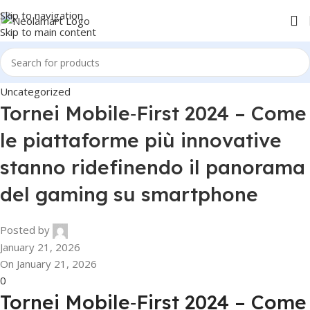
Skip to navigation
Skip to main content
Uncategorized
Tornei Mobile‑First 2024 – Come
le piattaforme più innovative
stanno ridefinendo il panorama
del gaming su smartphone
Posted by
January 21, 2026
On January 21, 2026
0
Tornei Mobile‑First 2024 – Come