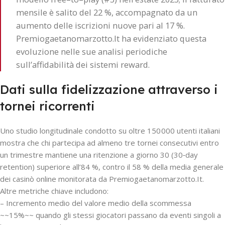
mensile è salito del 22 %, accompagnato da un
aumento delle iscrizioni nuove pari al 17 %.
Premiogaetanomarzotto.It ha evidenziato questa
evoluzione nelle sue analisi periodiche
sull’affidabilità dei sistemi reward.
Dati sulla fidelizzazione attraverso i
tornei ricorrenti
Uno studio longitudinale condotto su oltre 150 000 utenti italiani
mostra che chi partecipa ad almeno tre tornei consecutivi entro
un trimestre mantiene una ritenzione a giorno 30 (30‑day
retention) superiore all’84 %, contro il 58 % della media generale
dei casinò online monitorata da Premiogaetanomarzotto.It.
Altre metriche chiave includono:
– Incremento medio del valore medio della scommessa
~~15%~~ quando gli stessi giocatori passano da eventi singoli a