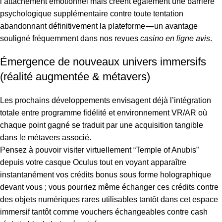
l’attachement émotionnel mais créent également une barrière
psychologique supplémentaire contre toute tentation
abandonnant définitivement la plateforme — un avantage
souligné fréquemment dans nos revues
casino en ligne avis
.
Émergence de nouveaux univers immersifs
(réalité augmentée & métavers)
Les prochains développements envisagent déjà l’intégration
totale entre programme fidélité et environnement VR/AR où
chaque point gagné se traduit par une acquisition tangible
dans le métavers associé.
Pensez à pouvoir visiter virtuellement “Temple of Anubis”
depuis votre casque Oculus tout en voyant apparaître
instantanément vos crédits bonus sous forme holographique
devant vous ; vous pourriez même échanger ces crédits contre
des objets numériques rares utilisables tantôt dans cet espace
immersif tantôt comme vouchers échangeables contre cash