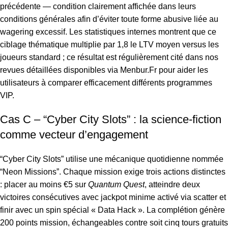
précédente — condition clairement affichée dans leurs
conditions générales afin d’éviter toute forme abusive liée au
wagering excessif​. Les statistiques internes montrent que ce
ciblage thématique multiplie par 1,8 le LTV moyen versus les
joueurs standard ; ce résultat est régulièrement cité dans nos
revues détaillées disponibles via Menbur.Fr pour aider les
utilisateurs à comparer efficacement différents programmes
VIP.​
Cas C – “Cyber City Slots” : la science‑fiction
comme vecteur d’engagement
“Cyber City Slots” utilise une mécanique quotidienne nommée
“Neon Missions”. Chaque mission exige trois actions distinctes
: placer au moins €5 sur
Quantum Quest
, atteindre deux
victoires consécutives avec jackpot minime activé via scatter et
finir avec un spin spécial « Data Hack ». La complétion génère
200 points mission, échangeables contre soit cinq tours gratuits