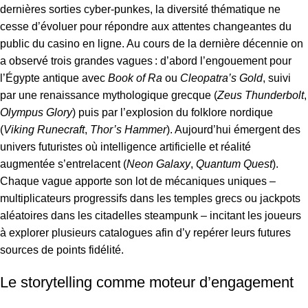
dernières sorties cyber‑punkes, la diversité thématique ne
cesse d’évoluer pour répondre aux attentes changeantes du
public du casino en ligne. Au cours de la dernière décennie on
a observé trois grandes vagues : d’abord l’engouement pour
l’Égypte antique avec
Book of Ra
ou
Cleopatra’s Gold
, suivi
par une renaissance mythologique grecque (
Zeus Thunderbolt
,
Olympus Glory
) puis par l’explosion du folklore nordique
(
Viking Runecraft
,
Thor’s Hammer
). Aujourd’hui émergent des
univers futuristes où intelligence artificielle et réalité
augmentée s’entrelacent (
Neon Galaxy
,
Quantum Quest
).
Chaque vague apporte son lot de mécaniques uniques –
multiplicateurs progressifs dans les temples grecs ou jackpots
aléatoires dans les citadelles steampunk – incitant les joueurs
à explorer plusieurs catalogues afin d’y repérer leurs futures
sources de points fidélité.
Le storytelling comme moteur d’engagement