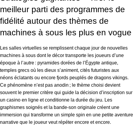
meilleur parti des programmes de
fidélité autour des thèmes de
machines à sous les plus en vogue
Les salles virtuelles se remplissent chaque jour de nouvelles
machines à sous dont le décor transporte les joueurs d’une
époque à l’autre : pyramides dorées de l’Égypte antique,
temples grecs où les dieux s’animent, cités futuristes aux
néons éclatants ou encore fjords peuplés de dragons vikings.
Ce phénomène n’est pas anodin ; le thème choisi devient
souvent le premier critère qui guide la décision d’inscription sur
un casino en ligne et conditionne la durée du jeu. Les
graphismes soignés et la bande‑son originale créent une
immersion qui transforme un simple spin en une petite aventure
narrative que le joueur veut répéter encore et encore.