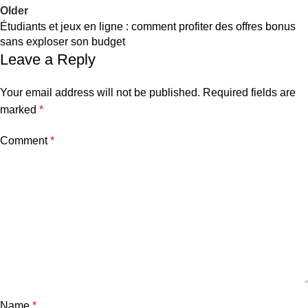
Older
Étudiants et jeux en ligne : comment profiter des offres bonus
sans exploser son budget
Leave a Reply
Your email address will not be published.
Required fields are
marked
*
Comment
*
Name
*