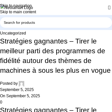
Skip to navigation
Skip to main content
Uncategorized
Stratégies gagnantes – Tirer le
meilleur parti des programmes de
fidélité autour des thèmes de
machines à sous les plus en vogue
Posted by
September 5, 2025
On September 5, 2025
0
Stratégies gagnantes – Tirer le