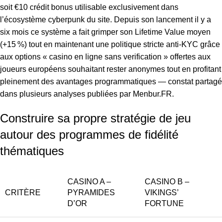
soit €10 crédit bonus utilisable exclusivement dans
l’écosystème cyberpunk du site​. Depuis son lancement il y a
six mois ce système a fait grimper son Lifetime Value moyen
(+15 %) tout en maintenant une politique stricte anti‑KYC grâce
aux options « casino en ligne sans verification » offertes aux
joueurs européens souhaitant rester anonymes tout en profitant
pleinement des avantages programmatiques​ — constat partagé
dans plusieurs analyses publiées par Menbur.FR.
Construire sa propre stratégie de jeu
autour des programmes de fidélité
thématiques
CASINO A –
CASINO B –
CRITÈRE
PYRAMIDES
VIKINGS’
D’OR
FORTUNE