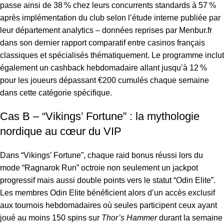
passe ainsi de 38 % chez leurs concurrents standards à 57 %
après implémentation du club selon l’étude interne publiée par
leur département analytics – données reprises par Menbur.fr
dans son dernier rapport comparatif entre casinos français
classiques et spécialisés thématiquement.​ Le programme inclut
également un cashback hebdomadaire allant jusqu’à 12 %
pour les joueurs dépassant €200 cumulés chaque semaine
dans cette catégorie spécifique​.
Cas B – “Vikings’ Fortune” : la mythologie
nordique au cœur du VIP
Dans “Vikings’ Fortune”, chaque raid bonus réussi lors du
mode “Ragnarok Run” octroie non seulement un jackpot
progressif mais aussi double points vers le statut “Odin Elite”.
Les membres Odin Elite bénéficient alors d’un accès exclusif
aux tournois hebdomadaires où seules participent ceux ayant
joué au moins 150 spins sur
Thor’s Hammer
durant la semaine