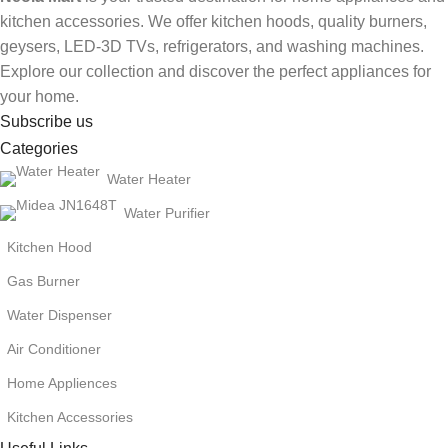
kitchen accessories. We offer kitchen hoods, quality burners,
geysers, LED-3D TVs, refrigerators, and washing machines.
Explore our collection and discover the perfect appliances for
your home.
Subscribe us
Categories
Water Heater
Water Purifier
Kitchen Hood
Gas Burner
Water Dispenser
Air Conditioner
Home Appliences
Kitchen Accessories