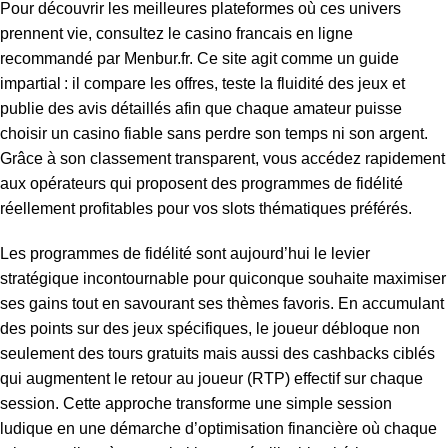
Pour découvrir les meilleures plateformes où ces univers
prennent vie, consultez le
casino francais en ligne
recommandé par Menbur.fr. Ce site agit comme un guide
impartial : il compare les offres, teste la fluidité des jeux et
publie des avis détaillés afin que chaque amateur puisse
choisir un casino fiable sans perdre son temps ni son argent.
Grâce à son classement transparent, vous accédez rapidement
aux opérateurs qui proposent des programmes de fidélité
réellement profitables pour vos slots thématiques préférés.
Les programmes de fidélité sont aujourd’hui le levier
stratégique incontournable pour quiconque souhaite maximiser
ses gains tout en savourant ses thèmes favoris. En accumulant
des points sur des jeux spécifiques, le joueur débloque non
seulement des tours gratuits mais aussi des cashbacks ciblés
qui augmentent le retour au joueur (RTP) effectif sur chaque
session. Cette approche transforme une simple session
ludique en une démarche d’optimisation financière où chaque