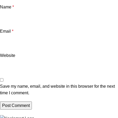
Name
*
Email
*
Website
Save my name, email, and website in this browser for the next
time I comment.