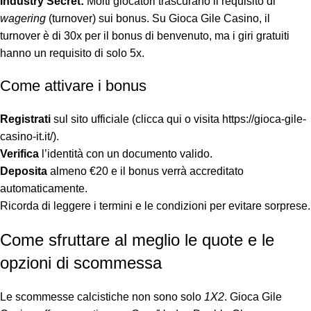
Industry Secret:
Molti giocatori trascurano il requisito di
wagering
(turnover) sui bonus. Su Gioca Gile Casino, il
turnover è di 30x per il bonus di benvenuto, ma i giri gratuiti
hanno un requisito di solo 5x.
Come attivare i bonus
Registrati
sul sito ufficiale (clicca qui o visita https://gioca-gile-
casino-it.it/).
Verifica
l’identità con un documento valido.
Deposita
almeno €20 e il bonus verrà accreditato
automaticamente.
Ricorda di leggere i termini e le condizioni per evitare sorprese.
Come sfruttare al meglio le quote e le
opzioni di scommessa
Le scommesse calcistiche non sono solo
1X2
. Gioca Gile