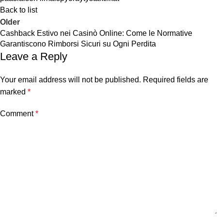
Back to list
Older
Cashback Estivo nei Casinò Online: Come le Normative
Garantiscono Rimborsi Sicuri su Ogni Perdita
Leave a Reply
Your email address will not be published.
Required fields are
marked
*
Comment
*