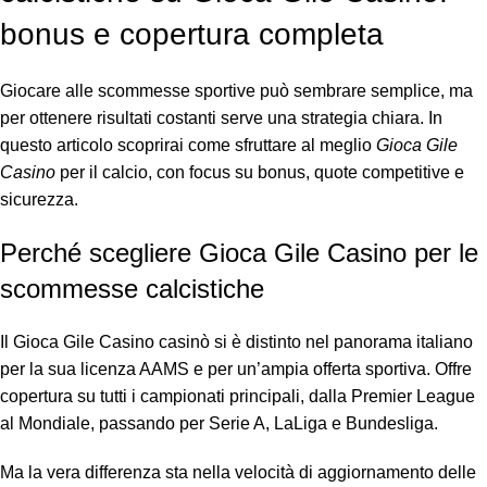
bonus e copertura completa
Giocare alle scommesse sportive può sembrare semplice, ma
per ottenere risultati costanti serve una strategia chiara. In
questo articolo scoprirai come sfruttare al meglio
Gioca Gile
Casino
per il calcio, con focus su bonus, quote competitive e
sicurezza.
Perché scegliere Gioca Gile Casino per le
scommesse calcistiche
Il Gioca Gile Casino casinò si è distinto nel panorama italiano
per la sua licenza AAMS e per un’ampia offerta sportiva. Offre
copertura su tutti i campionati principali, dalla Premier League
al Mondiale, passando per Serie A, LaLiga e Bundesliga.
Ma la vera differenza sta nella velocità di aggiornamento delle