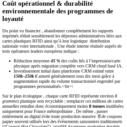
Coût opérationnel & durabilité
environnementale des programmes de
loyauté
Du point vu financier , abandonner complètement les supports
imprimés réduit sensiblement les dépenses administratives liées aux
cartes plastiques RFID ainsi qu’à leur logistique ­ distribution
nationale voire internationale . Une étude interne réalisée auprès de
trois opérateurs leaders européens indique :
Réduction moyenne
45 %
des coûts liés à l’impression/carte
physique après migration complète vers CRM cloud basé IA.
Investissement initial dans plateforme CRM estimé entre
150k–250k €
amorti généralement sous dix mois grâce à
augmentation rapide du volume transactionnel engendré par
programmes personnalisés.<\br>\
Sur le plan écologique , chaque carte RFID représente environ
8
grammes
plastique non recyclable ; remplacer ces millions de cartes
annuelles entraîne donc économiquement moins
8 tonnes
inutilisées
uniquement pour France métropolitaine . De même , passer
entièrement au digital évite toute production massive 📄de coupons
papier souvent utilisés lors des événements saisonniers traditionnels
(“Coupon Hot Chocolate”) .\n\n### Avantages marketing durable