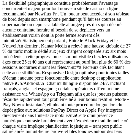
La flexibilité géographique constitue probablement l’avantage
concurrentiel majeur pour tout nouveau site de casino en ligne
recommandé par Newflux.Fr . Un joueur peut accéder à son tableau
de bord depuis son smartphone pendant qu’il fait ses courses au
supermarché ou depuis sa tablette allongée près du sapin décoré –
aucune contrainte horaire ni besoin de se déplacer vers un
établissement voisin dont la porte ferme souvent dès
minuit.\n\nStatistiquement parlant , Entre le Black Friday et le
Nouvel An dernier , Kantar Media a relevé une hausse globale de 27
% du trafic mobile dédié aux jeux d’argent comparée aux six mois
précédents ; cette progression est surtout visible chez les utilisateurs
âgés entre 25 et 40 ans qui représentent aujourd’hui plus de 60 % des
sessions nocturnes durant les fêtes.\n\n### Facteurs clés facilitant
cette accessibilité \n- Responsive Design optimisé pour toutes tailles
d’écran ; aucune perte fonctionnelle entre desktop et application
native iOS/Android.\n- Chat multilingue disponible 24/7, incluant
français, anglais et espagnol ; certains opérateurs offrent même
assistance via WhatsApp ou Telegram afin que les joueurs puissent
résoudre rapidement tout problème lié à leur bonus festif.\n- Mode «
Play Now » instantané, éliminant toute procédure longue lors du
dépôt grâce aux solutions PayPay Direct ou Apple Pay intégrées
directement dans l’interface mobile.\n\nCette omniprésence
numérique contraste brutalement avec l’expérience traditionnelle où
chaque visite implique planification logistique – transport public
saturé après minuit·heure tardive·et files longues autour des bars