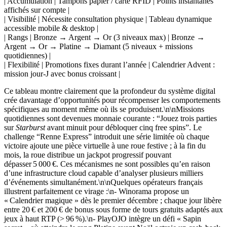
| Accumulation | Tampons papier / carte RFID | Points instantanés
affichés sur compte |
| Visibilité | Nécessite consultation physique | Tableau dynamique
accessible mobile & desktop |
| Rangs | Bronze → Argent → Or (3 niveaux max) | Bronze →
Argent → Or → Platine → Diamant (5 niveaux + missions
quotidiennes) |
| Flexibilité | Promotions fixes durant l’année | Calendrier Advent :
mission jour‑J avec bonus croissant |
Ce tableau montre clairement que la profondeur du système digital
crée davantage d’opportunités pour récompenser les comportements
spécifiques au moment même où ils se produisent.\n\nMissions
quotidiennes sont devenues monnaie courante : “Jouez trois parties
sur
Starburst
avant minuit pour débloquer cinq free spins”. Le
challenge “Renne Express” introduit une série limitée où chaque
victoire ajoute une pièce virtuelle à une roue festive ; à la fin du
mois, la roue distribue un jackpot progressif pouvant
dépasser 5 000 €. Ces mécanismes ne sont possibles qu’en raison
d’une infrastructure cloud capable d’analyser plusieurs milliers
d’événements simultanément.\n\nQuelques opérateurs français
illustrent parfaitement ce virage :\n- Winorama propose un
« Calendrier magique » dès le premier décembre ; chaque jour libère
entre 20 € et 200 € de bonus sous forme de tours gratuits adaptés aux
jeux à haut RTP (> 96 %).\n- PlayOJO intègre un défi « Sapin