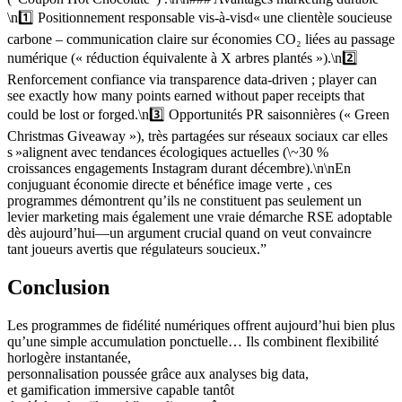
\n1️⃣ Positionnement responsable vis‑à‑visd« une clientèle soucieuse
carbone – communication claire sur économies CO₂ liées au passage
numérique (« réduction équivalente à X arbres plantés »).\n2️⃣
Renforcement confiance via transparence data‑driven ; player can
see exactly how many points earned without paper receipts that
could be lost or forged.\n3️⃣ Opportunités PR saisonnières (« Green
Christmas Giveaway »), très partagées sur réseaux sociaux car elles
s »alignent avec tendances écologiques actuelles (\~30 %
croissances engagements Instagram durant décembre).\n\nEn
conjuguant économie directe et bénéfice image verte , ces
programmes démontrent qu’ils ne constituent pas seulement un
levier marketing mais également une vraie démarche RSE adoptable
dès aujourd’hui—un argument crucial quand on veut convaincre
tant joueurs avertis que régulateurs soucieux.”
Conclusion
Les programmes de fidélité numériques offrent aujourd’hui bien plus
qu’une simple accumulation ponctuelle… Ils combinent flexibilité
horlogère instantanée,
personnalisation poussée grâce aux analyses big data,
et gamification immersive capable tantôt