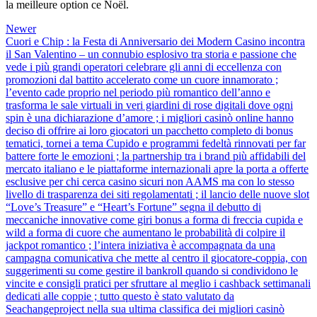
la meilleure option ce Noël.
Newer
Cuori e Chip : la Festa di Anniversario dei Modern Casino incontra
il San Valentino – un connubio esplosivo tra storia e passione che
vede i più grandi operatori celebrare gli anni di eccellenza con
promozioni dal battito accelerato come un cuore innamorato ;
l’evento cade proprio nel periodo più romantico dell’anno e
trasforma le sale virtuali in veri giardini di rose digitali dove ogni
spin è una dichiarazione d’amore ; i migliori casinò online hanno
deciso di offrire ai loro giocatori un pacchetto completo di bonus
tematici, tornei a tema Cupido e programmi fedeltà rinnovati per far
battere forte le emozioni ; la partnership tra i brand più affidabili del
mercato italiano e le piattaforme internazionali apre la porta a offerte
esclusive per chi cerca casino sicuri non AAMS ma con lo stesso
livello di trasparenza dei siti regolamentati ; il lancio delle nuove slot
“Love’s Treasure” e “Heart’s Fortune” segna il debutto di
meccaniche innovative come giri bonus a forma di freccia cupida e
wild a forma di cuore che aumentano le probabilità di colpire il
jackpot romantico ; l’intera iniziativa è accompagnata da una
campagna comunicativa che mette al centro il giocatore‑coppia, con
suggerimenti su come gestire il bankroll quando si condividono le
vincite e consigli pratici per sfruttare al meglio i cashback settimanali
dedicati alle coppie ; tutto questo è stato valutato da
Seachangeproject nella sua ultima classifica dei migliori casinò