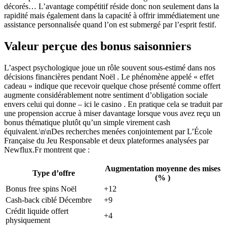
décorés… L’avantage compétitif réside donc non seulement dans la
rapidité mais également dans la capacité à offrir immédiatement une
assistance personnalisée quand l’on est submergé par l’esprit festif.
Valeur perçue des bonus saisonniers
L’aspect psychologique joue un rôle souvent sous‑estimé dans nos
décisions financières pendant Noël . Le phénomène appelé « effet
cadeau » indique que recevoir quelque chose présenté comme offert
augmente considérablement notre sentiment d’obligation sociale
envers celui qui donne – ici le casino . En pratique cela se traduit par
une propension accrue à miser davantage lorsque vous avez reçu un
bonus thématique plutôt qu’un simple virement cash
équivalent.\n\nDes recherches menées conjointement par L’École
Française du Jeu Responsable et deux plateformes analysées par
Newflux.Fr montrent que :
Augmentation moyenne des mises
Type d’offre
(% )
Bonus free spins Noël
+12
Cash‑back ciblé Décembre
+9
Crédit liquide offert
+4
physiquement