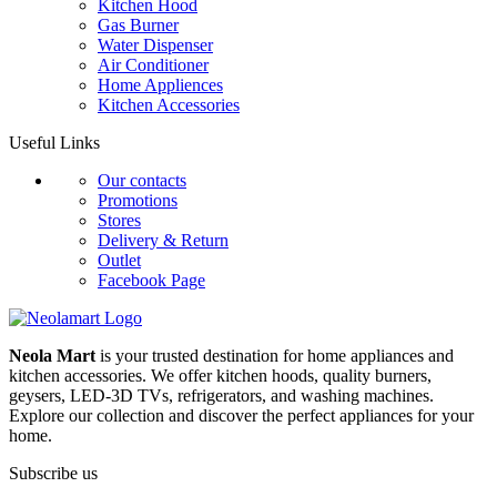
Kitchen Hood
Gas Burner
Water Dispenser
Air Conditioner
Home Appliences
Kitchen Accessories
Useful Links
Our contacts
Promotions
Stores
Delivery & Return
Outlet
Facebook Page
Neola Mart
is your trusted destination for home appliances and
kitchen accessories. We offer kitchen hoods, quality burners,
geysers, LED-3D TVs, refrigerators, and washing machines.
Explore our collection and discover the perfect appliances for your
home.
Subscribe us