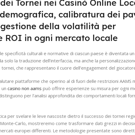
ei Tornei nei Casinò Online Loca
demografica, calibratura dei pa
estione della volatilità per
 ROI in ogni mercato locale
le specificità culturali e normative di ciascun paese è diventata un
a solo la traduzione dell’interfaccia, ma anche la personalizzazion
 tornei, che rappresentano il cuore dell’engagement del giocator
alutare piattaforme che operino al di fuori delle restrizioni AAM
e un
casino non aams
può offrire esperienze su misura per ogni m
istinguono per l’analisi approfondita dei comportamenti locali forni
a per svelare le leve nascoste dietro il successo dei tornei regi
oni Monte‑Carlo, mostreremo come trasformare dati grezzi in decisi
e mercati europei differenti. Le metodologie presentate sono dire