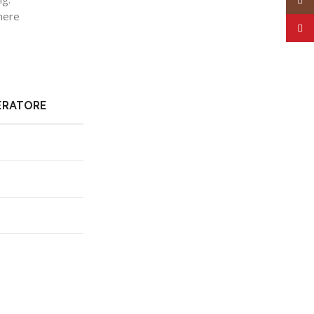
nere
YouT
ERATORE