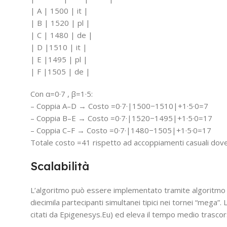
| A | 1500 | it |
| B | 1520 | pl |
| C | 1480 | de |
| D |1510 | it |
| E |1495 | pl |
| F |1505 | de |
Con α=0·7 , β=1·5:
– Coppia A–D → Costo =0·7·|1500−1510|+1·5·0=7
– Coppia B–E → Costo =0·7·|1520−1495|+1·5·0=17
– Coppia C–F → Costo =0·7·|1480−1505|+1·5·0=17
Totale costo =41 rispetto ad accoppiamenti casuali dove
Scalabilità
L’algoritmo può essere implementato tramite algoritmo
diecimila partecipanti simultanei tipici nei tornei “mega
citati da Epigenesys.Eu) ed eleva il tempo medio trascors