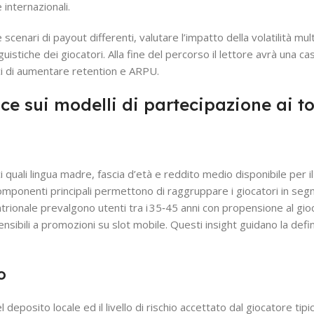
 internazionali.
ari di payout differenti, valutare l’impatto della volatilità mult
istiche dei giocatori. Alla fine del percorso il lettore avrà una ca
ci di aumentare retention e ARPU.
sce sui modelli di partecipazione ai t
 quali lingua madre, fascia d’età e reddito medio disponibile per i
e componenti principali permettono di raggruppare i giocatori in s
ntrionale prevalgono utenti tra i 35‑45 anni con propensione al gioc
ensibili a promozioni su slot mobile. Questi insight guidano la defi
o
l deposito locale ed il livello di rischio accettato dal giocatore ti