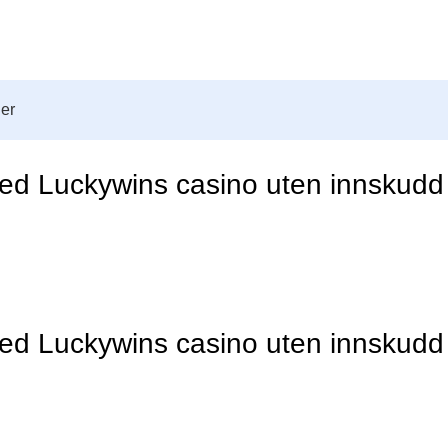
er
ed Luckywins casino uten innskudd
ed Luckywins casino uten innskudd