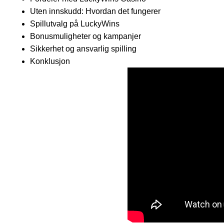
Uten innskudd: Hvordan det fungerer
Spillutvalg på LuckyWins
Bonusmuligheter og kampanjer
Sikkerhet og ansvarlig spilling
Konklusjon