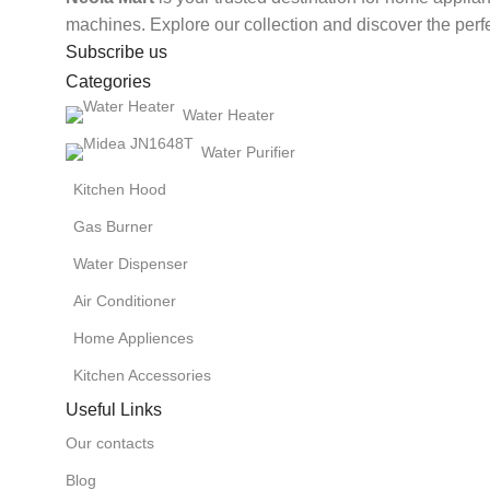
machines. Explore our collection and discover the perf
Subscribe us
Categories
Water Heater
Water Purifier
Kitchen Hood
Gas Burner
Water Dispenser
Air Conditioner
Home Appliences
Kitchen Accessories
Useful Links
Our contacts
Blog