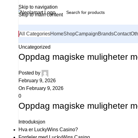
Skip to navigation
Skip to main content
All Categories
Home
Shop
Campaign
Brands
Contact
Oth
Uncategorized
Oppdag magiske muligheter m
Posted by
February 9, 2026
On February 9, 2026
0
Oppdag magiske muligheter m
Introduksjon
Hva er LuckyWins Casino?
Fordeler med LuckyWins Casino