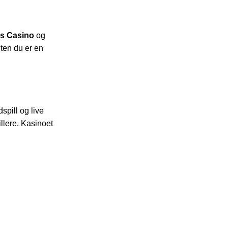
s Casino
og
nten du er en
spill og live
illere. Kasinoet