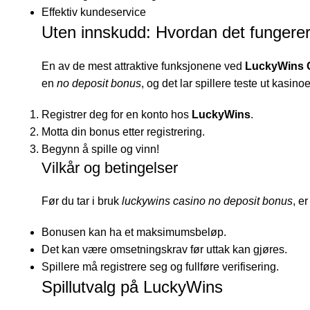
Effektiv kundeservice
Uten innskudd: Hvordan det fungere
En av de mest attraktive funksjonene ved
LuckyWins 
en
no deposit bonus
, og det lar spillere teste ut kasin
Registrer deg for en konto hos
LuckyWins
.
Motta din bonus etter registrering.
Begynn å spille og vinn!
Vilkår og betingelser
Før du tar i bruk
luckywins casino no deposit bonus
, e
Bonusen kan ha et maksimumsbeløp.
Det kan være omsetningskrav før uttak kan gjøres.
Spillere må registrere seg og fullføre verifisering.
Spillutvalg på LuckyWins