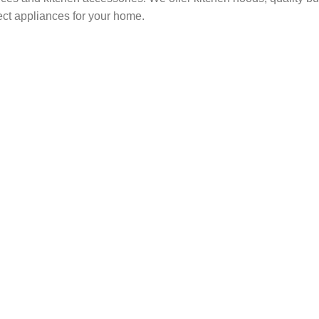
ect appliances for your home.