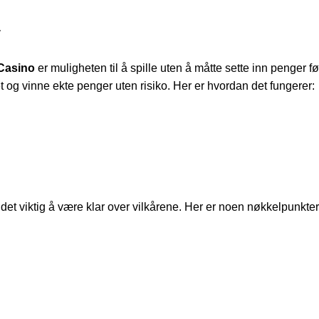
r
Casino
er muligheten til å spille uten å måtte sette inn penger fø
oet og vinne ekte penger uten risiko. Her er hvordan det fungerer:
r det viktig å være klar over vilkårene. Her er noen nøkkelpunkter