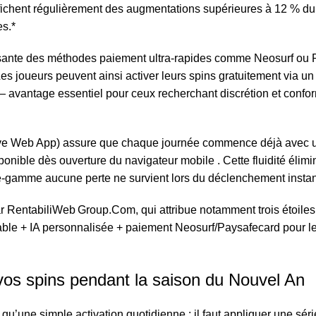
 affichent régulièrement des augmentations supérieures à 12 % du
s.*
ssante des méthodes paiement ultra‑rapides comme Neosurf ou
s joueurs peuvent ainsi activer leurs spins gratuitement via u
avantage essentiel pour ceux recherchant discrétion et confor
ive Web App) assure que chaque journée commence déjà avec un
onible dès ouverture du navigateur mobile . Cette fluidité élimin
e‑gamme aucune perte ne survient lors du déclenchement insta
r RentabiliWeb Group.Com, qui attribue notamment trois étoiles
able + IA personnalisée + paiement Neosurf/Paysafecard pour le
 vos spins pendant la saison du Nouvel An
 qu’une simple activation quotidienne ; il faut appliquer une séri