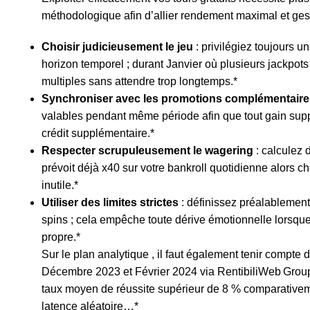
méthodologique afin d’allier rendement maximal et gest
Choisir judicieusement le jeu
: privilégiez toujours u
horizon temporel ; durant Janvier où plusieurs jackpot
multiples sans attendre trop longtemps.*
Synchroniser avec les promotions complémentaire
valables pendant même période afin que tout gain sup
crédit supplémentaire.*
Respecter scrupuleusement le wagering
: calculez 
prévoit déjà x40 sur votre bankroll quotidienne alors 
inutile.*
Utiliser des limites strictes
: définissez préalablemen
spins ; cela empêche toute dérive émotionnelle lorsque
propre.*
Sur le plan analytique , il faut également tenir compte 
Décembre 2023 et Février 2024 via RentibiliWeb Group
taux moyen de réussite supérieur de 8 % comparative
latence aléatoire…*