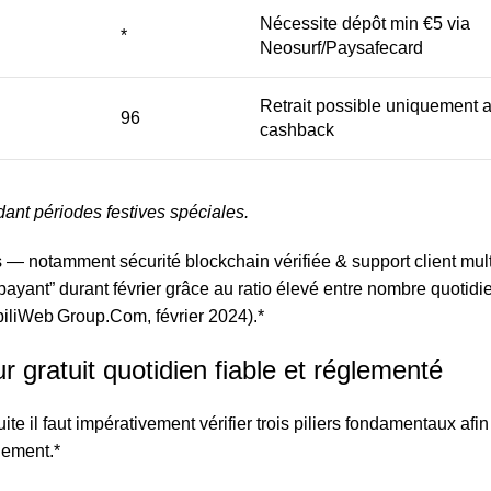
Nécessite dépôt min €5 via
*
Neosurf/Paysafecard
Retrait possible uniquement 
96
cashback
ant périodes festives spéciales.
 — notamment sécurité blockchain vérifiée & support client mul
payant” durant février grâce au ratio élevé entre nombre quotidien
biliWeb Group.Com, février 2024).*
ur gratuit quotidien fiable et réglementé
e il faut impérativement vérifier trois piliers fondamentaux afin
uement.*