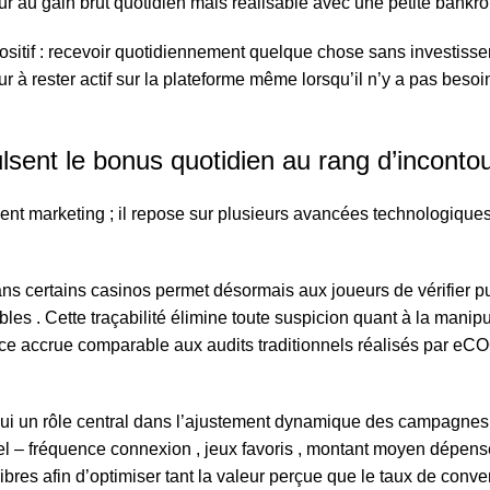
ur au gain brut quotidien mais réalisable avec une petite bankrol
 positif : recevoir quotidiennement quelque chose sans investiss
eur à rester actif sur la plateforme même lorsqu’il n’y a pas beso
lsent le bonus quotidien au rang d’inconto
ment marketing ; il repose sur plusieurs avancées technologiques
ans certains casinos permet désormais aux joueurs de vérifier 
es . Cette traçabilité élimine toute suspicion quant à la manipu
iance accrue comparable aux audits traditionnels réalisés par e
d’hui un rôle central dans l’ajustement dynamique des campagnes
l – fréquence connexion , jeux favoris , montant moyen dépensé
res afin d’optimiser tant la valeur perçue que le taux de conve