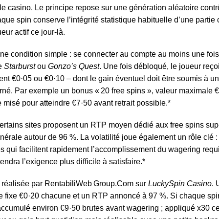
ar le casino. Le principe repose sur une génération aléatoire con
ue spin conserve l’intégrité statistique habituelle d’une partie 
ur actif ce jour‑là.
une condition simple : se connecter au compte au moins une fois
me
Starburst
ou
Gonzo’s Quest
. Une fois débloqué, le joueur reç
ent €0·05 ou €0·10 – dont le gain éventuel doit être soumis à u
erné. Par exemple un bonus « 20 free spins », valeur maximale
 misé pour atteindre €7·50 avant retrait possible.*
 certains sites proposent un RTP moyen dédié aux free spins sup
rale autour de 96 %. La volatilité joue également un rôle clé :
res qui facilitent rapidement l’accomplissement du wagering requi
endra l’exigence plus difficile à satisfaire.*
e réalisée par RentabiliWeb Group.Com sur
LuckySpin Casino
. 
 fixe €0·20 chacune et un RTP annoncé à 97 %. Si chaque spi
 accumulé environ €9·50 brutes avant wagering ; appliqué x30 c