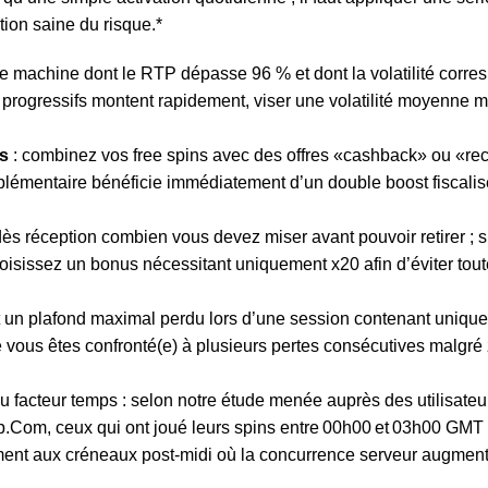
ion saine du risque.*
ne machine dont le RTP dépasse 96 % et dont la volatilité corre
s progressifs montent rapidement, viser une volatilité moyenne
s
: combinez vos free spins avec des offres «cashback» ou «r
plémentaire bénéficie immédiatement d’un double boost fiscali
dès réception combien vous devez miser avant pouvoir retirer ; s
choisissez un bonus nécessitant uniquement x20 afin d’éviter tou
t un plafond maximal perdu lors d’une session contenant uniqu
 vous êtes confronté(e) à plusieurs pertes consécutives malgré
du facteur temps : selon notre étude menée auprès des utilisateur
.Com, ceux qui ont joué leurs spins entre 00h00 et 03h00 GMT 
ment aux créneaux post‑midi où la concurrence serveur augmen