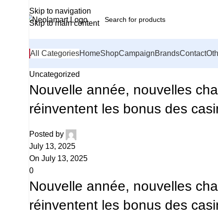
Skip to navigation
Skip to main content
All Categories
Home
Shop
Campaign
Brands
Contact
Oth
Uncategorized
Nouvelle année, nouvelles chan
réinventent les bonus des casi
Posted by
July 13, 2025
On July 13, 2025
0
Nouvelle année, nouvelles chan
réinventent les bonus des casi