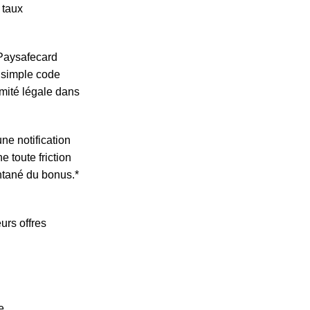
 taux
 Paysafecard
n simple code
mité légale dans
e notification
e toute friction
ntané du bonus.*
urs offres
e