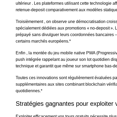
ultérieur . Les plateformes utilisant cette technologie
retenue‑deposit comparativement aux modèles statique
Troisièmement , on observe une démocratisation croi
spécialement dédiées aux promotions « no‑deposit ». Le
prépayé sans divulguer leurs coordonnées bancaires — 
certains marchés européens.*
Enfin , la montée du jeu mobile native PWA (Progress
push intégrée rappelant au joueur son lot quotidien disp
technique et garantit que même sur smartphone bas‑d
Toutes ces innovations sont régulièrement évaluées pa
supplémentaires aux sites combinant blockchain vérifi
quotidiennes.*
Stratégies gagnantes pour exploiter
Exploiter efficacement vos tours gratuits nécessite plus