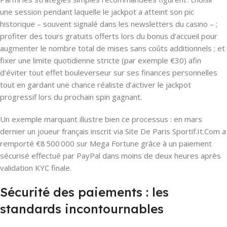
une session pendant laquelle le jackpot a atteint son pic
historique – souvent signalé dans les newsletters du casino – ;
profiter des tours gratuits offerts lors du bonus d’accueil pour
augmenter le nombre total de mises sans coûts additionnels ; et
fixer une limite quotidienne stricte (par exemple €30) afin
d’éviter tout effet bouleverseur sur ses finances personnelles
tout en gardant une chance réaliste d’activer le jackpot
progressif lors du prochain spin gagnant.
Un exemple marquant illustre bien ce processus : en mars
dernier un joueur français inscrit via Site De Paris Sportif.It.Com a
remporté €8 500 000 sur Mega Fortune grâce à un paiement
sécurisé effectué par PayPal dans moins de deux heures après
validation KYC finale.
Sécurité des paiements : les
standards incontournables