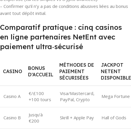
– Confirmer qu’il n’y a pas de conditions abusives liées au bonus
avant tout dépôt initial.
Comparatif pratique : cinq casinos
en ligne partenaires NetEnt avec
paiement ultra‑sécurisé
MÉTHODES DE
JACKPOT
BONUS
CASINO
PAIEMENT
NETENT
D’ACCUEIL
SÉCURISÉES
DISPONIBL
€/£100
Visa/Mastercard,
Casino A
Mega Fortune
+100 tours
PayPal, Crypto
Jusqu’à
Casino B
Skrill + Apple Pay
Hall of Gods
€200