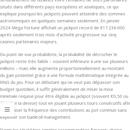
situés dans différents pays européens et asiatiques, ce qui
explique pourquoi les jackpots peuvent atteindre des sommes
astronomiques en quelques semaines seulement. En janvier
2024 Mega Fortune affichait un jackpot record de €17 236 000
après seulement trois mois d’activité progressive sur cinq
casinos partenaires majeurs.
Du point de vue probabiliste, la probabilité de décrocher le
jackpot reste très faible – souvent inférieure à une sur plusieurs
millions – mais elle augmente proportionnellement au montant
du gain potentiel grâce à une formule mathématique intégrée au
RNG du jeu. Pour un débutant qui ne veut pas dépasser son
budget quotidien, il suffit généralement de miser la mise
minimale requise pour être éligible au jackpot (souvent €0,50 ou
€1 selon la devise) tout en jouant plusieurs tours consécutifs afin
d’optimiser la fréquence des contributions au pot commun sans
exploser son bankroll management.
Parmi les stratégies simples recommandées figurent : choisir