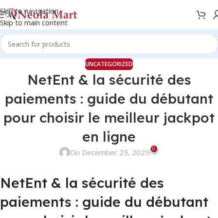
Skip to navigation
Skip to main content
UNCATEGORIZED
NetEnt & la sécurité des
paiements : guide du débutant
pour choisir le meilleur jackpot
en ligne
0
On December 25, 2025
NetEnt & la sécurité des
paiements : guide du débutant