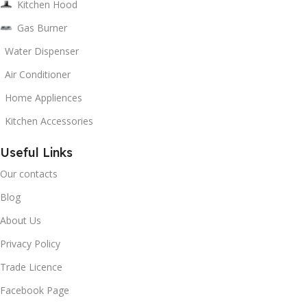
Kitchen Hood
Gas Burner
Water Dispenser
Air Conditioner
Home Appliences
Kitchen Accessories
Useful Links
Our contacts
Blog
About Us
Privacy Policy
Trade Licence
Facebook Page