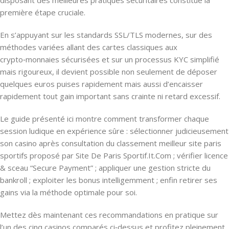
disposant des meilleures pratiques sécuritaires constitue la
première étape cruciale.​
En s’appuyant sur les standards SSL/TLS modernes, sur des
méthodes variées allant des cartes classiques aux
crypto‑monnaies sécurisées et sur un processus KYC simplifié
mais rigoureux, il devient possible non seulement de déposer
quelques euros puises rapidement mais aussi d’encaisser
rapidement tout gain important sans crainte ni retard excessif.​
Le guide présenté ici montre comment transformer chaque
session ludique en expérience sûre : sélectionner judicieusement
son casino après consultation du classement meilleur site paris
sportifs proposé par Site De Paris Sportif.It.Com ; vérifier licence
& sceau “Secure Payment” ; appliquer une gestion stricte du
bankroll ; exploiter les bonus intelligemment ; enfin retirer ses
gains via la méthode optimale pour soi.​
Mettez dès maintenant ces recommandations en pratique sur
l’un des cinq casinos comparés ci‑dessus et profitez pleinement