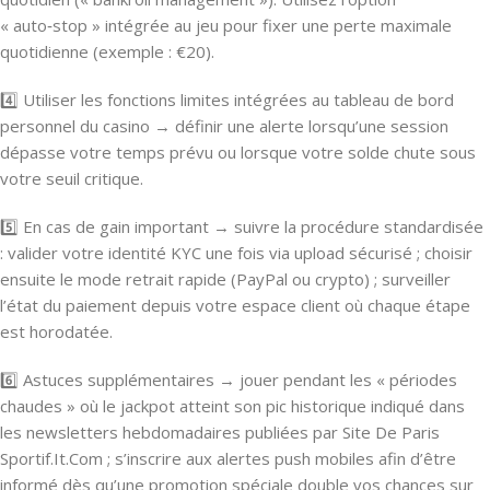
« auto‑stop » intégrée au jeu pour fixer une perte maximale
quotidienne (exemple : €20).
4️⃣ Utiliser les fonctions limites intégrées au tableau de bord
personnel du casino → définir une alerte lorsqu’une session
dépasse votre temps prévu ou lorsque votre solde chute sous
votre seuil critique.​
5️⃣ En cas de gain important → suivre la procédure standardisée
: valider votre identité KYC une fois via upload sécurisé ; choisir
ensuite le mode retrait rapide (PayPal ou crypto) ; surveiller
l’état du paiement depuis votre espace client où chaque étape
est horodatée.​
6️⃣ Astuces supplémentaires → jouer pendant les « périodes
chaudes » où le jackpot atteint son pic historique indiqué dans
les newsletters hebdomadaires publiées par Site De Paris
Sportif.It.Com ; s’inscrire aux alertes push mobiles afin d’être
informé dès qu’une promotion spéciale double vos chances sur