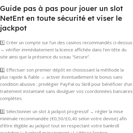
Guide pas à pas pour jouer un slot
NetEnt en toute sécurité et viser le
jackpot
1️⃣ Créer un compte sur l’un des casinos recommandés ci‑dessus
→ vérifier immédiatement la licence affichée dans l’en‑tête du
site ainsi que la présence du sceau “Secure”.
2️⃣ Effectuer son premier dépôt en choisissant la méthode la
plus rapide & fiable → activer éventuellement le bonus sans
condition abusive ; privilégier PayPal ou Skrill pour bénéficier d’un
traitement instantané sans divulguer vos coordonnées bancaires
complètes.​
3️⃣ Sélectionner un slot à jackpot progressif → régler la mise
minimale recommandée (€0,50/£0,40 selon votre devise) afin
d’être éligible au jackpot tout en respectant votre bankroll
quotidien (« bankroll management »). Utilisez l’option