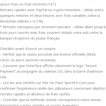
aucun frais ou frais minimes (<€1).
Retraits rapides avec PayPal ou crypto‑monnaies – délais entre
quelques minutes et deux heures avec frais variables selon la
blockchain utilisée (~0,5 %).
* Retraits classiques par virement bancaire – délais allant jusqu’à
trois jours ouvrés mais frais souvent réduits voire nuls selon la
banque réceptrice du joueur français.​
Checklist avant d’ouvrir un compte
– Vérifier que le casino possède une licence officielle (MGA,
UKGC ou autre autorité reconnue).
– S’assurer que l’interface affiche clairement le logo “Secure
Payment” accompagné du cadenas SSL dans la barre d’adresse
URL.
– Lire les avis vérifiés sur Site De Paris Sportif.It.Com pour
confirmer l’expérience réelle des utilisateurs concernant dépôts/
retraits rapides et absence de frais cachés.​
– Contrôler que la méthode choisie correspond à votre niveau
d’expertise (cartes simples vs crypto avancées).