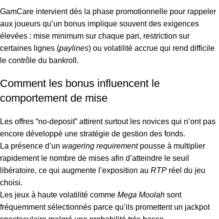
GamCare intervient dès la phase promotionnelle pour rappeler
aux joueurs qu’un bonus implique souvent des exigences
élevées : mise minimum sur chaque pari, restriction sur
certaines lignes (
paylines
) ou volatilité accrue qui rend difficile
le contrôle du bankroll.
Comment les bonus influencent le
comportement de mise
Les offres “no‑deposit” attirent surtout les novices qui n’ont pas
encore développé une stratégie de gestion des fonds.
La présence d’un
wagering requirement
pousse à multiplier
rapidement le nombre de mises afin d’atteindre le seuil
libératoire, ce qui augmente l’exposition au
RTP
réel du jeu
choisi.
Les jeux à haute volatilité comme
Mega Moolah
sont
fréquemment sélectionnés parce qu’ils promettent un jackpot