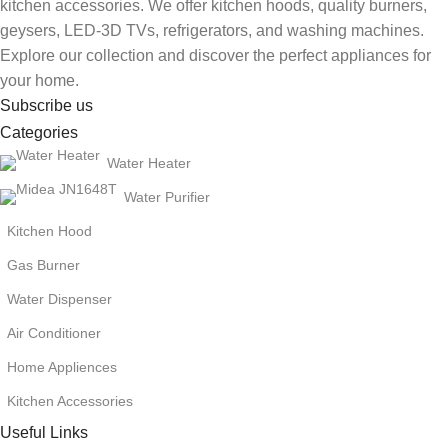
kitchen accessories. We offer kitchen hoods, quality burners,
geysers, LED-3D TVs, refrigerators, and washing machines.
Explore our collection and discover the perfect appliances for
your home.
Subscribe us
Categories
Water Heater
Water Purifier
Kitchen Hood
Gas Burner
Water Dispenser
Air Conditioner
Home Appliences
Kitchen Accessories
Useful Links