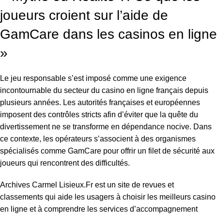
joueurs croient sur l’aide de
GamCare dans les casinos en ligne
»
Le jeu responsable s’est imposé comme une exigence
incontournable du secteur du casino en ligne français depuis
plusieurs années. Les autorités françaises et européennes
imposent des contrôles stricts afin d’éviter que la quête du
divertissement ne se transforme en dépendance nocive. Dans
ce contexte, les opérateurs s’associent à des organismes
spécialisés comme GamCare pour offrir un filet de sécurité aux
joueurs qui rencontrent des difficultés.
Archives Carmel Lisieux.Fr est un site de revues et
classements qui aide les usagers à choisir les meilleurs casino
en ligne et à comprendre les services d’accompagnement