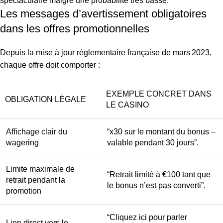
spectaculaire malgré une probabilité très basse.
Les messages d’avertissement obligatoires
dans les offres promotionnelles
Depuis la mise à jour réglementaire française de mars 2023,
chaque offre doit comporter :
EXEMPLE CONCRET DANS
OBLIGATION LÉGALE
LE CASINO
Affichage clair du
“x30 sur le montant du bonus –
wagering
valable pendant 30 jours”.
Limite maximale de
“Retrait limité à €100 tant que
retrait pendant la
le bonus n’est pas converti”.
promotion
“Cliquez ici pour parler
Lien direct vers le