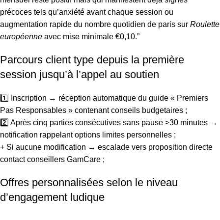
précoces tels qu’anxiété avant chaque session ou
augmentation rapide du nombre quotidien de paris sur
Roulette
européenne
avec mise minimale €0,10.”
Parcours client type depuis la première
session jusqu’à l’appel au soutien
1️⃣ Inscription → réception automatique du guide « Premiers
Pas Responsables » contenant conseils budgetaires ;
2️⃣ Après cinq parties consécutives sans pause >30 minutes →
notification rappelant options limites personnelles ;
+ Si aucune modification → escalade vers proposition directe
contact conseillers GamCare ;
Offres personnalisées selon le niveau
d’engagement ludique