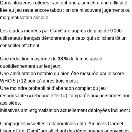
Dans plusieurs cultures francophones, admettre une difficulté
liée au jeu reste encore tabou ; on craint souvent jugements ou
marginalisation sociale.
Les études menées par GamCare auprès de plus de 9 000
utilisateurs français démontrent que ceux qui sollicitent tôt un
conseiller affichent :
Une réduction moyenne de
38 %
du temps passé
quotidiennement sur les jeux ;
Une amélioration notable du bien‑être mesurée par le score
WHO‑5 (+12 points) après trois mois ;
Une moindre probabilité d’abandon complet du jeu
responsable (« rebound effect ») comparée aux personnes non
assistées.
Initiatives anti‑stigmatisation actuellement déployées incluent :
Campagnes visuelles collaboratives entre Archives Carmel
Lisieux.Fr et GamCare affichant des témoignages anonymisés