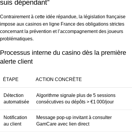
suis dépendant”
Contrairement à cette idée répandue, la législation française
impose aux casinos en ligne France des obligations strictes
concernant la prévention et l’accompagnement des joueurs
problématiques.
Processus interne du casino dès la première
alerte client
ÉTAPE
ACTION CONCRÈTE
Détection
Algorithme signale plus de 5 sessions
automatisée
consécutives ou dépôts > €1 000/jour
Notification
Message pop‑up invitant à consulter
au client
GamCare avec lien direct