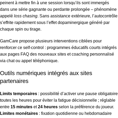
peinent à mettre fin à une session lorsqu’ils sont immergés
dans une série gagnante ou perdante prolongée – phénomène
appelé
loss chasing
. Sans assistance extérieure, l’autocontrôle
s’effrite rapidement sous l’effet dopaminergique généré par
chaque spin ou tirage.
GamCare propose plusieurs interventions ciblées pour
renforcer ce self‑control : programmes éducatifs courts intégrés
aux pages FAQ des nouveaux sites et coaching personnalisé
via chat ou appel téléphonique.
Outils numériques intégrés aux sites
partenaires
Limits temporaires
: possibilité d’activer une pause obligatoire
toutes les heures pour éviter la fatigue décisionnelle ; réglable
entre
15 minutes
et
24 heures
selon la préférence du joueur.
Limites monétaires
: fixation quotidienne ou hebdomadaire