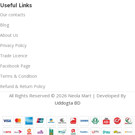
Useful Links
Our contacts
Blog
About Us
Privacy Policy
Trade Licence
Facebook Page
Terms & Condition
Refund & Return Policy
All Rights Reserved © 2026 Neola Mart | Developed By
Uddogta BD