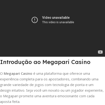
Introdução ao Megapari Casino
O
Megapari Casino
é uma plataforma que oferece uma
experiência completa para os apostadores, combinando uma
grande variedade de jogos com tecnologia de ponta e um
design intuitivo. Seja você um novato ou um jogador experiente,
o Megapari promete uma aventura emocionante com cada
aposta feita.