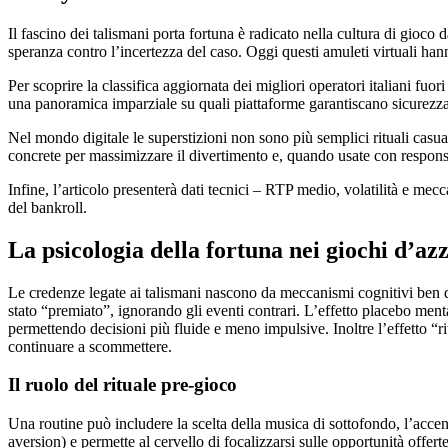
Il fascino dei talismani porta fortuna è radicato nella cultura di gioco
speranza contro l’incertezza del caso. Oggi questi amuleti virtuali han
Per scoprire la classifica aggiornata dei migliori operatori italiani fu
una panoramica imparziale su quali piattaforme garantiscano sicurezza, 
Nel mondo digitale le superstizioni non sono più semplici rituali casu
concrete per massimizzare il divertimento e, quando usate con responsabi
Infine, l’articolo presenterà dati tecnici – RTP medio, volatilità e me
del bankroll.
La psicologia della fortuna nei giochi d’az
Le credenze legate ai talismani nascono da meccanismi cognitivi ben do
stato “premiato”, ignorando gli eventi contrari. L’effetto placebo ment
permettendo decisioni più fluide e meno impulsive. Inoltre l’effetto “r
continuare a scommettere.
Il ruolo del rituale pre‑gioco
Una routine può includere la scelta della musica di sottofondo, l’accen
aversion) e permette al cervello di focalizzarsi sulle opportunità offer