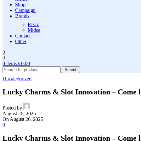
Shop
Campaign
Brands
Rizco
Midea
Contact
Other
0
0
0
items
৳
0.00
Search
Uncategorized
Lucky Charms & Slot Innovation – Come le s
Posted by
August 26, 2025
On August 26, 2025
0
Lucky Charms & Slot Innovation – Come le s