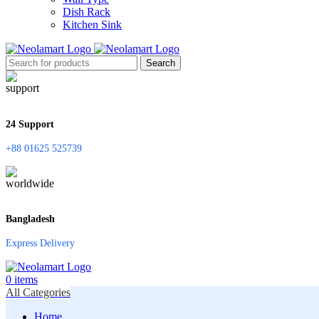
Dish Rack
Kitchen Sink
Search
24 Support
+88 01625 525739
Bangladesh
Express Delivery
0
items
All Categories
Home