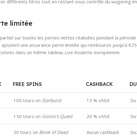
ster différents titres tout en restant sous contrôle du wagering 
te limitée
artiel sur toutes les pertes nettes réalisées pendant la période 
ajoutent une assurance perte limitée qui rembourse jusqu’à €250
sécutives dans un même tableau Live Roulette européenne.
X
FREE SPINS
CASHBACK
DU
100 tours on
Starburst
15 % x30d
Du 
150 tours on
Gonzo’s Quest
20 % x45d
Du1
50 tours on
Book of Dead
Aucun cashback
Du2