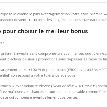
propose le combo le plus avantageux selon votre style préféré —
 cashback devient crucial lors des longues sessions Live Baccarat.*
e pour choisir le meilleur bonus
s :
 prêt(e) à investir sans compromettre vos finances quotidiennes
t d’activer plusieurs promotions sans dépasser sa capacité fin
e largement entre +100 % deposit match (€500) avec x35 vs +20
otentiel” correspond à votre tolérance au risque.
 rouleaux avec volatilité élevée (
Dead or Alive II
, RTP≈96%) choisi
éférez maîtriser vos chances autour des jeux de table comme Pok
obuste qui compense éventuellement vos pertes.