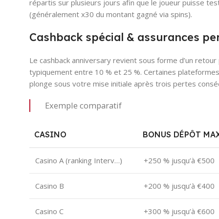
répartis sur plusieurs jours afin que le joueur puisse te
(généralement x30 du montant gagné via spins).
Cashback spécial & assurances per
Le cashback anniversary revient sous forme d’un retour p
typiquement entre 10 % et 25 %. Certaines plateformes 
plonge sous votre mise initiale après trois pertes con
Exemple comparatif
CASINO
BONUS DÉPÔT MA
Casino A (ranking Interv…)
+250 % jusqu’à €500
Casino B
+200 % jusqu’à €400
Casino C
+300 % jusqu’à €600