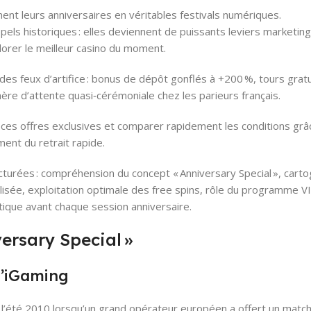
ent leurs anniversaires en véritables festivals numériques.
s historiques : elles deviennent de puissants leviers marketing 
lorer le meilleur casino du moment.
es feux d’artifice : bonus de dépôt gonflés à +200 %, tours gratui
re d’attente quasi‑cérémoniale chez les parieurs français.
ces offres exclusives et comparer rapidement les conditions grâc
ent du retrait rapide.
turées : compréhension du concept « Anniversary Special », cart
lisée, exploitation optimale des free spins, rôle du programme V
atique avant chaque session anniversaire.
ersary Special »
l’iGaming
 à l’été 2010 lorsqu’un grand opérateur européen a offert un matc