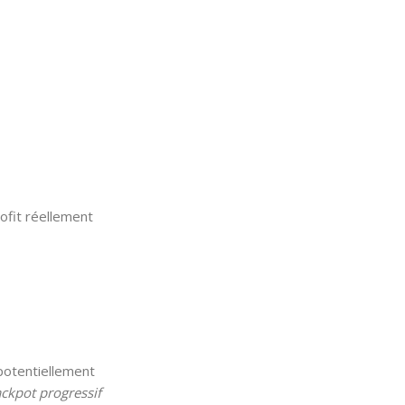
ofit réellement
 potentiellement
ckpot progressif