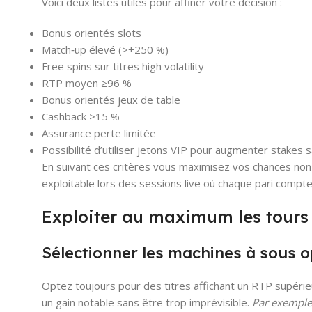
Voici deux listes utiles pour affiner votre décision :
Bonus orientés slots
Match‑up élevé (>+250 %)
Free spins sur titres high volatility
RTP moyen ≥96 %
Bonus orientés jeux de table
Cashback >15 %
Assurance perte limitée
Possibilité d’utiliser jetons VIP pour augmenter stakes 
En suivant ces critères vous maximisez vos chances non 
exploitable lors des sessions live où chaque pari compte
Exploiter au maximum les tours 
Sélectionner les machines à sous o
Optez toujours pour des titres affichant un RTP supérie
un gain notable sans être trop imprévisible.
Par exempl