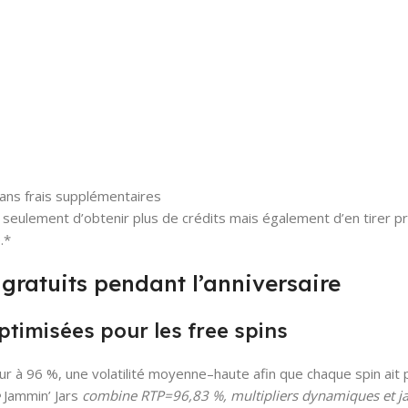
sans frais supplémentaires
seulement d’obtenir plus de crédits mais également d’en tirer pr
.*
gratuits pendant l’anniversaire
ptimisées pour les free spins
ur à 96 %, une volatilité moyenne–haute afin que chaque spin ait
e
Jammin’ Jars
combine RTP=96,83 %, multipliers dynamiques et ja