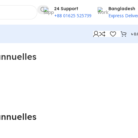
24 Support
Bangladesh
+88 01625 525739
Express Delive
৳
0.
annuelles
annuelles