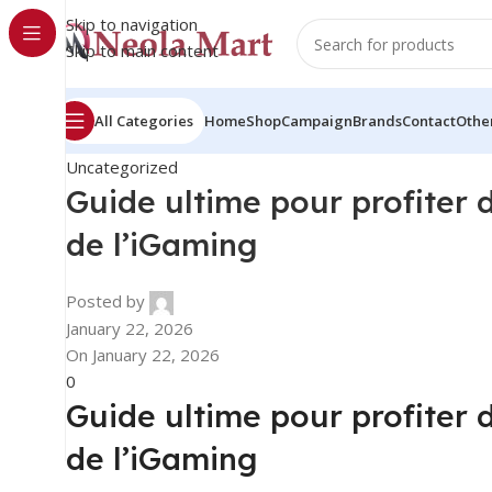
Skip to navigation
Skip to main content
All Categories
Home
Shop
Campaign
Brands
Contact
Othe
Uncategorized
Guide ultime pour profiter 
de l’iGaming
Posted by
January 22, 2026
On January 22, 2026
0
Guide ultime pour profiter 
de l’iGaming