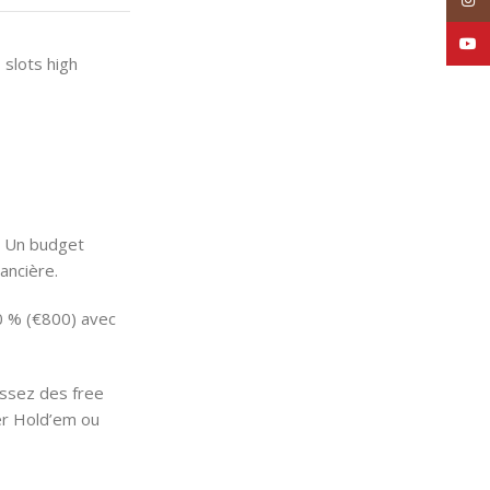
YouT
 slots high
. Un budget
ancière.
0 % (€800) avec
ssez des free
er Hold’em ou