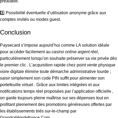
préalable.
3️⃣ Possibilité éventuelle d’utilisation anonyme grâce aux
comptes invités ou modes guest.
Conclusion
Paysecard s’impose aujourd’hui comme LA solution idéale
pour accéder facilement au
casino online argent réel
,
particulièrement lorsqu’on souhaite préserver sa vie privée dès
le premier clic . L’acquisition rapide chez point vente physique
voire digitale élimine toute démarche administrative lourde ;
saisir simplement son code PIN suffit pour alimenter son
portefeuille virtuel . Grâce aux limites intégrées et aux
notifications temps réel proposées par l’application officielle ,
on garde toujours pleine maîtrise sur ses dépenses tout en
profitant pleinement des promotions généreuses offertes par
les établissements triés sur-le-champ par
Grandrabbindefrance.Com .