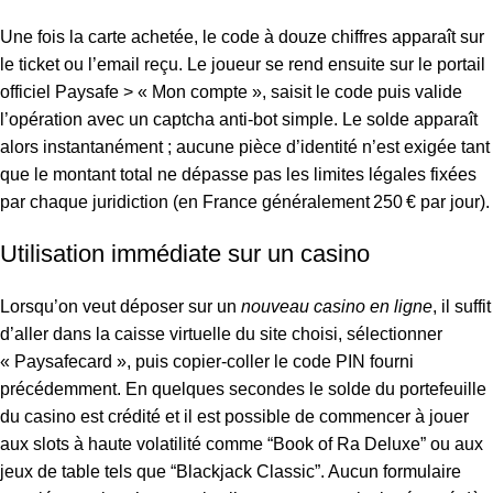
Une fois la carte achetée, le code à douze chiffres apparaît sur
le ticket ou l’email reçu. Le joueur se rend ensuite sur le portail
officiel Paysafe > « Mon compte », saisit le code puis valide
l’opération avec un captcha anti‑bot simple. Le solde apparaît
alors instantanément ; aucune pièce d’identité n’est exigée tant
que le montant total ne dépasse pas les limites légales fixées
par chaque juridiction (en France généralement 250 € par jour).
Utilisation immédiate sur un casino
Lorsqu’on veut déposer sur un
nouveau casino en ligne
, il suffit
d’aller dans la caisse virtuelle du site choisi, sélectionner
« Paysafecard », puis copier‑coller le code PIN fourni
précédemment​. En quelques secondes le solde du portefeuille
du casino est crédité et il est possible de commencer à jouer
aux slots à haute volatilité comme “Book of Ra Deluxe” ou aux
jeux de table tels que “Blackjack Classic”. Aucun formulaire