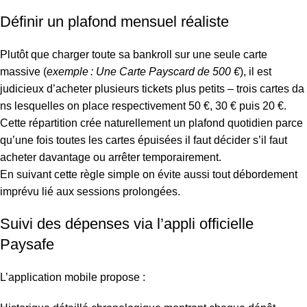
Définir un plafond mensuel réaliste
Plutôt que charger toute sa bankroll sur une seule carte
massive (
exemple : Une Carte Pay­scard de 500 €
), il est
judicieux d’acheter plusieurs tickets plus petits – trois cartes da​
ns lesquelles on place respectivement 50 €, 30 € puis 20 €.
Cette répartition crée naturellement un plafond quotidien parce
qu’une fois toutes les cartes épuisées il faut décider s’il faut
acheter davantage ou arrêter temporairement.
En suivant cette règle simple on évite aussi tout débordement
imprévu lié aux sessions prolongées.
Suivi des dépenses via l’appli officielle
Paysafe
L’application mobile propose :