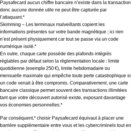
Paysafecard aucun chiffre bancaire n’existe dans la transaction
donc aucune donnée utile ne peut être capturée par
l’attaquant.*
Skimming – Les terminaux malveillants copient les
informations présentes sur votre bande magnétique ; ici rien
n’est présent physiquement car tout se passe via un code
numérique isolé.*
En outre, chaque carte possède des plafonds intégrés
réglables par défaut selon la réglementation locale : limite
quotidienne (exemple 250 €), limite hebdomadaire ou
mensuelle maximale qui empêche toute perte catastrophique si
un code venait à être compromis
. Comparativement
, une carte
bancaire classique permet souvent des transactions illimitées
tant que votre découvert autorisé existe, exposant davantage
vos économies personnelles.*
Par conséquent,* choisir Paysafecard équivaut à placer une
barrière supplémentaire entre vous et les cybercriminels tout en