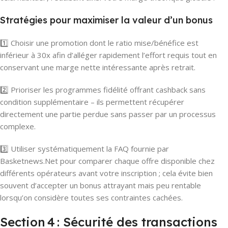
Stratégies pour maximiser la valeur d’un bonus
1️⃣ Choisir une promotion dont le ratio mise/bénéfice est
inférieur à 30x afin d’alléger rapidement l’effort requis tout en
conservant une marge nette intéressante après retrait.
2️⃣ Prioriser les programmes fidélité offrant cashback sans
condition supplémentaire – ils permettent récupérer
directement une partie perdue sans passer par un processus
complexe.
3️⃣ Utiliser systématiquement la FAQ fournie par
Basketnews.Net pour comparer chaque offre disponible chez
différents opérateurs avant votre inscription ; cela évite bien
souvent d’accepter un bonus attrayant mais peu rentable
lorsqu’on considère toutes ses contraintes cachées.
Section 4 : Sécurité des transactions