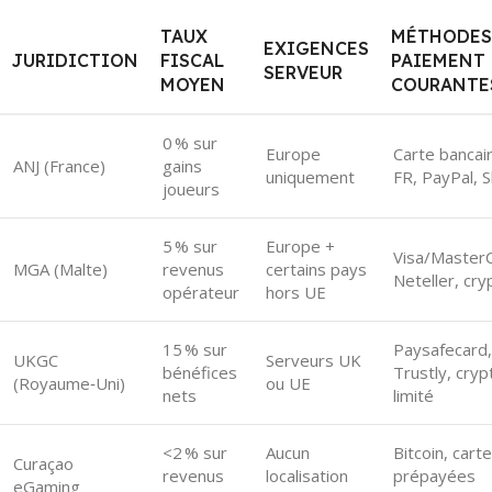
TAUX
MÉTHODES
EXIGENCES
JURIDICTION
FISCAL
PAIEMENT
SERVEUR
MOYEN
COURANTE
0 % sur
Europe
Carte bancai
ANJ (France)
gains
uniquement
FR, PayPal, Sk
joueurs
5 % sur
Europe +
Visa/MasterC
MGA (Malte)
revenus
certains pays
Neteller, cry
opérateur
hors UE
15 % sur
Paysafecard,
UKGC
Serveurs UK
bénéfices
Trustly, cryp
(Royaume‑Uni)
ou UE
nets
limité
<2 % sur
Aucun
Bitcoin, cart
Curaçao
revenus
localisation
prépayées
eGaming