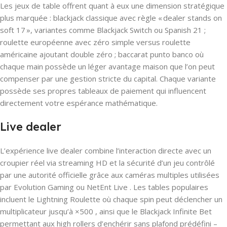
Les jeux de table offrent quant à eux une dimension stratégique
plus marquée : blackjack classique avec règle « dealer stands on
soft 17 », variantes comme Blackjack Switch ou Spanish 21 ;
roulette européenne avec zéro simple versus roulette
américaine ajoutant double zéro ; baccarat punto banco où
chaque main possède un léger avantage maison que l’on peut
compenser par une gestion stricte du capital. Chaque variante
possède ses propres tableaux de paiement qui influencent
directement votre espérance mathématique.​
Live dealer
L’expérience live dealer combine l’interaction directe avec un
croupier réel via streaming HD et la sécurité d’un jeu contrôlé
par une autorité officielle grâce aux caméras multiples utilisées
par Evolution Gaming ou NetEnt Live . Les tables populaires
incluent le Lightning Roulette où chaque spin peut déclencher un
multiplicateur jusqu’à ×500 , ainsi que le Blackjack Infinite Bet
permettant aux high rollers d’enchérir sans plafond prédéfini –