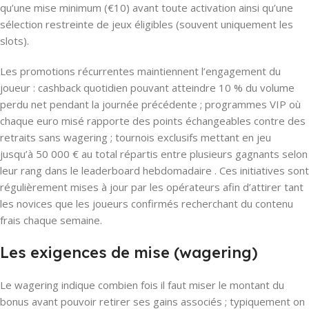
qu’une mise minimum (€10) avant toute activation ainsi qu’une
sélection restreinte de jeux éligibles (souvent uniquement les
slots).
Les promotions récurrentes maintiennent l’engagement du
joueur : cashback quotidien pouvant atteindre 10 % du volume
perdu net pendant la journée précédente ; programmes VIP où
chaque euro misé rapporte des points échangeables contre des
retraits sans wagering ; tournois exclusifs mettant en jeu
jusqu’à 50 000 € au total répartis entre plusieurs gagnants selon
leur rang dans le leaderboard hebdomadaire . Ces initiatives sont
régulièrement mises à jour par les opérateurs afin d’attirer tant
les novices que les joueurs confirmés recherchant du contenu
frais chaque semaine.
Les exigences de mise (wagering)
Le wagering indique combien fois il faut miser le montant du
bonus avant pouvoir retirer ses gains associés ; typiquement on