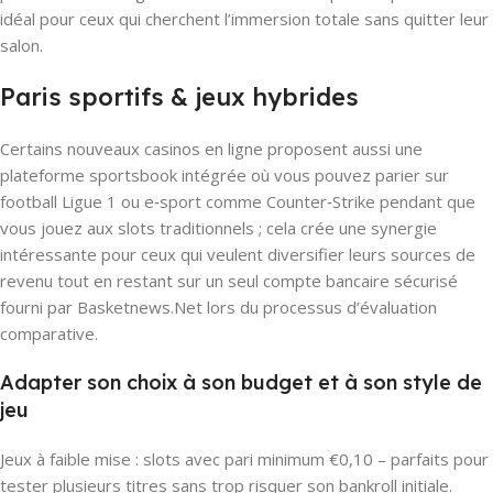
idéal pour ceux qui cherchent l’immersion totale sans quitter leur
salon.
Paris sportifs & jeux hybrides
Certains nouveaux casinos en ligne proposent aussi une
plateforme sportsbook intégrée où vous pouvez parier sur
football Ligue 1 ou e‑sport comme Counter‑Strike pendant que
vous jouez aux slots traditionnels ; cela crée une synergie
intéressante pour ceux qui veulent diversifier leurs sources de
revenu tout en restant sur un seul compte bancaire sécurisé
fourni par Basketnews.Net lors du processus d’évaluation
comparative.
Adapter son choix à son budget et à son style de
jeu
Jeux à faible mise : slots avec pari minimum €0,10 – parfaits pour
tester plusieurs titres sans trop risquer son bankroll initiale.