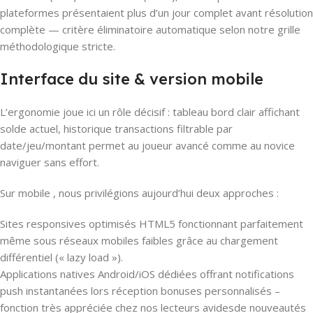
plateformes présentaient plus d’un jour complet avant résolution
complète — critère éliminatoire automatique selon notre grille
méthodologique stricte.
Interface du site & version mobile
L’ergonomie joue ici un rôle décisif : tableau bord clair affichant
solde actuel, historique transactions filtrable par
date/jeu/montant permet au joueur avancé comme au novice
naviguer sans effort.
Sur mobile , nous privilégions aujourd’hui deux approches :
Sites responsives optimisés HTML5 fonctionnant parfaitement
même sous réseaux mobiles faibles grâce au chargement
différentiel (« lazy load »).
Applications natives Android/iOS dédiées offrant notifications
push instantanées lors réception bonuses personnalisés –
fonction très appréciée chez nos lecteurs avidesde nouveautés