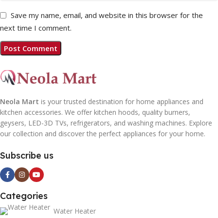
Save my name, email, and website in this browser for the
next time I comment.
Neola Mart
is your trusted destination for home appliances and
kitchen accessories. We offer kitchen hoods, quality burners,
geysers, LED-3D TVs, refrigerators, and washing machines. Explore
our collection and discover the perfect appliances for your home.
Subscribe us
Categories
Water Heater