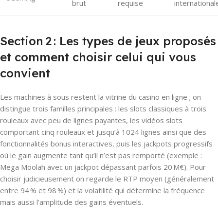
brut
requise
international
Section 2 : Les types de jeux proposés
et comment choisir celui qui vous
convient
Les machines à sous restent la vitrine du casino en ligne ; on
distingue trois familles principales : les slots classiques à trois
rouleaux avec peu de lignes payantes, les vidéos slots
comportant cinq rouleaux et jusqu’à 1024 lignes ainsi que des
fonctionnalités bonus interactives, puis les jackpots progressifs
où le gain augmente tant qu’il n’est pas remporté (exemple :
Mega Moolah avec un jackpot dépassant parfois 20 M€). Pour
choisir judicieusement on regarde le RTP moyen (généralement
entre 94 % et 98 %) et la volatilité qui détermine la fréquence
mais aussi l’amplitude des gains éventuels.