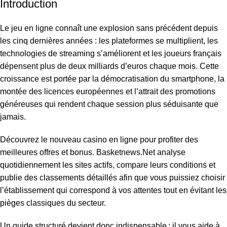
Introduction
Le jeu en ligne connaît une explosion sans précédent depuis
les cinq dernières années : les plateformes se multiplient, les
technologies de streaming s’améliorent et les joueurs français
dépensent plus de deux milliards d’euros chaque mois. Cette
croissance est portée par la démocratisation du smartphone, la
montée des licences européennes et l’attrait des promotions
généreuses qui rendent chaque session plus séduisante que
jamais.
Découvrez le
nouveau casino en ligne
pour profiter des
meilleures offres et bonus. Basketnews.Net analyse
quotidiennement les sites actifs, compare leurs conditions et
publie des classements détaillés afin que vous puissiez choisir
l’établissement qui correspond à vos attentes tout en évitant les
pièges classiques du secteur.
Un guide structuré devient donc indispensable : il vous aide à