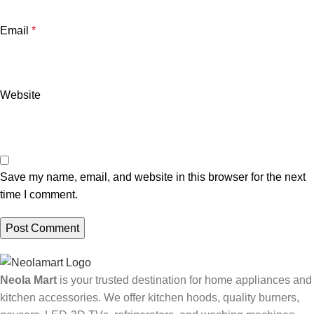
Email
*
Website
Save my name, email, and website in this browser for the next
time I comment.
Neola Mart
is your trusted destination for home appliances and
kitchen accessories. We offer kitchen hoods, quality burners,