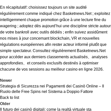
En récapitulatif : choisissez toujours un site audité
régulièrement comme indiqué chez Basketnews.Net ; exploitez
intelligemment chaque promotion grâce à une lecture fine du
wagering ; adoptez dès aujourd’hui une discipline stricte autour
de votre bankroll avec outils dédiés ; enfin suivez assidûment
nos mises à jour concernant blockchain, VR et nouvelles
régulations européennes afin rester acteur informé plutôt que
simple spectateur.​ Consultez régulièrement Basketnews.Net
pour accéder aux derniers classements actualisés、analyses
approfondies、et conseils exclusifs destinés à optimiser
chacune de vos sessions au meilleur casino en ligne 2026.​
Newer
Strategia di Sicurezza nei Pagamenti dei Casinò Online – Il
Ruolo delle Free Spins nel Sistema a Doppio Fattore
Back to list
Older
Il futuro dei casinò digitali: come la realtà virtuale sta