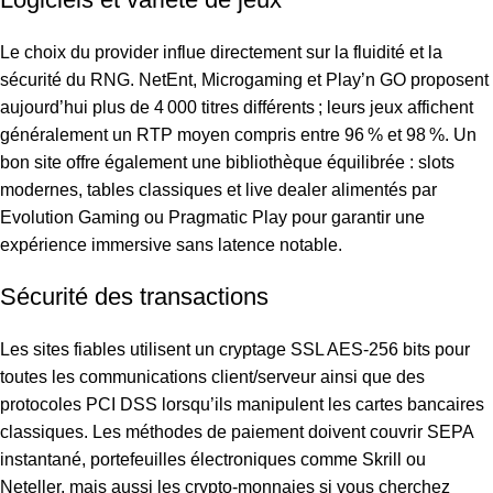
Le choix du provider influe directement sur la fluidité et la
sécurité du RNG. NetEnt, Microgaming et Play’n GO proposent
aujourd’hui plus de 4 000 titres différents ; leurs jeux affichent
généralement un RTP moyen compris entre 96 % et 98 %. Un
bon site offre également une bibliothèque équilibrée : slots
modernes, tables classiques et live dealer alimentés par
Evolution Gaming ou Pragmatic Play pour garantir une
expérience immersive sans latence notable.
Sécurité des transactions
Les sites fiables utilisent un cryptage SSL AES‑256 bits pour
toutes les communications client/serveur ainsi que des
protocoles PCI DSS lorsqu’ils manipulent les cartes bancaires
classiques. Les méthodes de paiement doivent couvrir SEPA
instantané, portefeuilles électroniques comme Skrill ou
Neteller, mais aussi les crypto‑monnaies si vous cherchez