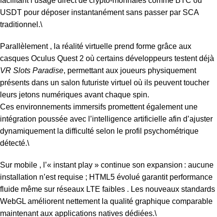
facilitant l’usage direct de crypto‑monnaies comme BTC ou
USDT pour déposer instantanément sans passer par SCA
traditionnel.\
Parallèlement , la réalité virtuelle prend forme grâce aux
casques Oculus Quest 2 où certains développeurs testent déjà
VR Slots Paradise
, permettant aux joueurs physiquement
présents dans un salon futuriste virtuel où ils peuvent toucher
leurs jetons numériques avant chaque spin.
Ces environnements immersifs promettent également une
intégration poussée avec l’intelligence artificielle afin d’ajuster
dynamiquement la difficulté selon le profil psychométrique
détecté.\
Sur mobile , l’« instant play » continue son expansion : aucune
installation n’est requise ; HTML5 évolué garantit performance
fluide même sur réseaux LTE faibles . Les nouveaux standards
WebGL améliorent nettement la qualité graphique comparable
maintenant aux applications natives dédiées.\