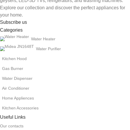
geysers, LED-3D TVs, refrigerators, and washing machines.
Explore our collection and discover the perfect appliances for
your home.
Subscribe us
Categories
Water Heater
Water Purifier
Kitchen Hood
Gas Burner
Water Dispenser
Air Conditioner
Home Appliences
Kitchen Accessories
Useful Links
Our contacts