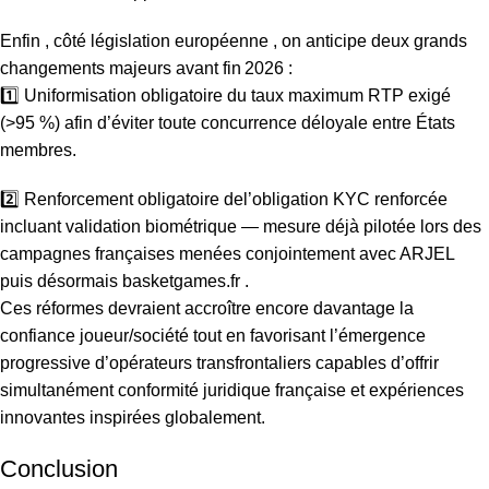
Enfin , côté législation européenne , on anticipe deux grands
changements majeurs avant fin 2026 :
1️⃣ Uniformisation obligatoire du taux maximum RTP exigé
(>95 %) afin d’éviter toute concurrence déloyale entre États
membres.
2️⃣ Renforcement obligatoire del’obligation KYC renforcée
incluant validation biométrique — mesure déjà pilotée lors des
campagnes françaises menées conjointement avec ARJEL
puis désormais basketgames.fr .
Ces réformes devraient accroître encore davantage la
confiance joueur/société tout en favorisant l’émergence
progressive d’opérateurs transfrontaliers capables d’offrir
simultanément conformité juridique française et expériences
innovantes inspirées globalement.
Conclusion