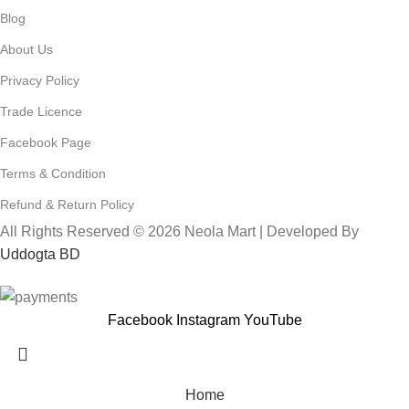
Blog
About Us
Privacy Policy
Trade Licence
Facebook Page
Terms & Condition
Refund & Return Policy
All Rights Reserved © 2026 Neola Mart | Developed By
Uddogta BD
Facebook
Instagram
YouTube
Home