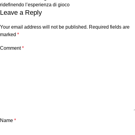
ridefinendo l’esperienza di gioco
Leave a Reply
Your email address will not be published.
Required fields are
marked
*
Comment
*
Name
*