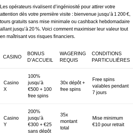
Les opérateurs rivalisent d’ingéniosité pour attirer votre
attention dès votre première visite : bienvenue jusqu’à 1 200 €,
tours gratuits sans mise minimale ou cashback hebdomadaire
allant jusqu’à 20 %. Voici comment maximiser leur valeur tout
en maîtrisant vos risques financiers.
BONUS
WAGERING
CONDITIONS
CASINO
D’ACCUEIL
REQUIS
PARTICULIÈRES
100%
Free spins
Casino
jusqu’à
30x dépôt +
valables pendant
X
€500 + 100
free spins
7 jours
free spins
200%
35x
Casino
jusqu’à
Mise minimum
montant
Y
€300 + €25
€10 pour retrait
total
sans dépôt