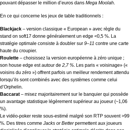
pouvant dépasser le million d’euros dans
Mega Moolah
.
En ce qui concerne les jeux de table traditionnels :
Blackjack
– version classique « European » avec règle du
stand on soft17 donne généralement un edge <0,5 %. La
stratégie optimale consiste à doubler sur
9–11
contre une carte
haute du croupier.
Roulette
– choisissez la version européenne à zéro unique ;
son house edge est autour de
2,7 %
. Les paris « voisinage» («
voisins du zéro ») offrent parfois un meilleur rendement attendu
lorsqu’ils sont combinés avec des systèmes comme celui
d’Orphelin.
Baccarat
– misez majoritairement sur le banquier qui possède
un avantage statistique légèrement supérieur au joueur (~1,06
%).
Le vidéo‑poker reste sous‑estimé malgré son RTP souvent >99
%. Des titres comme
Jacks or Better
permettent aux joueurs