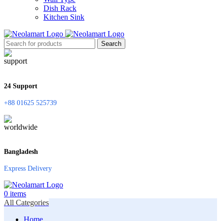
Dish Rack
Kitchen Sink
Search
24 Support
+88 01625 525739
Bangladesh
Express Delivery
0
items
All Categories
Home