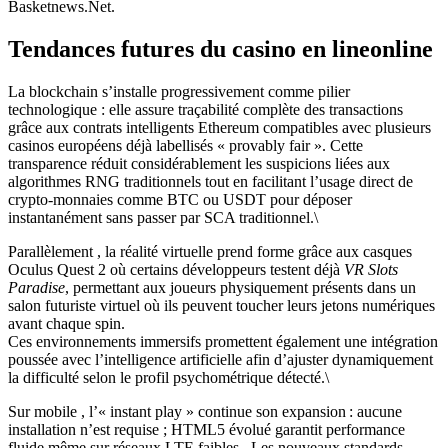
Basketnews.Net.
Tendances futures du casino en line​online​
La blockchain s’installe progressivement comme pilier
technologique : elle assure traçabilité complète des transactions
grâce aux contrats intelligents Ethereum compatibles avec plusieurs
casinos européens déjà labellisés « provably fair ». Cette
transparence réduit considérablement les suspicions liées aux
algorithmes RNG traditionnels tout en facilitant l’usage direct de
crypto‑monnaies comme BTC ou USDT pour déposer
instantanément sans passer par SCA traditionnel.\
Parallèlement , la réalité virtuelle prend forme grâce aux casques
Oculus Quest 2 où certains développeurs testent déjà
VR Slots
Paradise
, permettant aux joueurs physiquement présents dans un
salon futuriste virtuel où ils peuvent toucher leurs jetons numériques
avant chaque spin.
Ces environnements immersifs promettent également une intégration
poussée avec l’intelligence artificielle afin d’ajuster dynamiquement
la difficulté selon le profil psychométrique détecté.\
Sur mobile , l’« instant play » continue son expansion : aucune
installation n’est requise ; HTML5 évolué garantit performance
fluide même sur réseaux LTE faibles . Les nouveaux standards