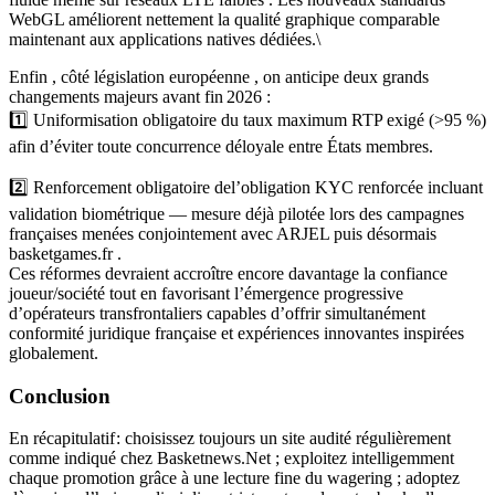
WebGL améliorent nettement la qualité graphique comparable
maintenant aux applications natives dédiées.\
Enfin , côté législation européenne , on anticipe deux grands
changements majeurs avant fin 2026 :
1️⃣ Uniformisation obligatoire du taux maximum RTP exigé (>95 %)
afin d’éviter toute concurrence déloyale entre États membres.
2️⃣ Renforcement obligatoire del’obligation KYC renforcée incluant
validation biométrique — mesure déjà pilotée lors des campagnes
françaises menées conjointement avec ARJEL puis désormais
basketgames.fr .
Ces réformes devraient accroître encore davantage la confiance
joueur/société tout en favorisant l’émergence progressive
d’opérateurs transfrontaliers capables d’offrir simultanément
conformité juridique française et expériences innovantes inspirées
globalement.
Conclusion
En récapitulatif : choisissez toujours un site audité régulièrement
comme indiqué chez Basketnews.Net ; exploitez intelligemment
chaque promotion grâce à une lecture fine du wagering ; adoptez