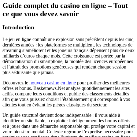
Guide complet du casino en ligne – Tout
ce que vous devez savoir
Introduction
Le jeu en ligne connaît une explosion sans précédent depuis les cinq
dernières années : les plateformes se multiplient, les technologies de
streaming s’améliorent et les joueurs français dépensent plus de deux
milliards d’euros chaque mois. Cette croissance est portée par la
démocratisation du smartphone, la montée des licences européennes
et l’attrait des promotions généreuses qui rendent chaque session
plus séduisante que jamais.
Découvrez le
nouveau casino en ligne
pour profiter des meilleures
offres et bonus. Basketnews.Net analyse quotidiennement les sites
actifs, compare leurs conditions et publie des classements détaillés
afin que vous puissiez choisir l’établissement qui correspond à vos
attentes tout en évitant les pièges classiques du secteur.
Un guide structuré devient donc indispensable : il vous aide à
identifier un site fiable, à exploiter intelligemment les bonus offerts
et à jouer dans une démarche responsable qui protège votre capital et
votre bien‑être mental. Ce texte regroupe l’expertise nécessaire pour