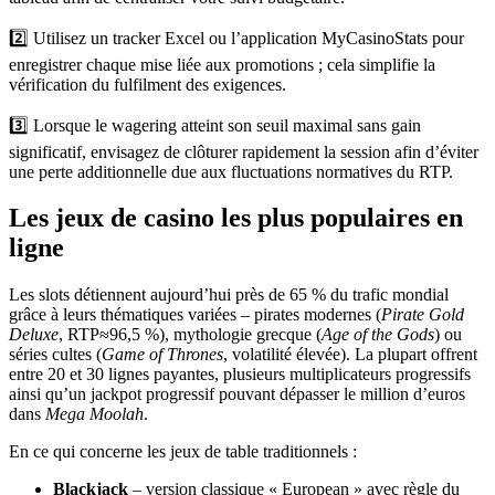
2️⃣ Utilisez un tracker Excel ou l’application MyCasinoStats pour
enregistrer chaque mise liée aux promotions ; cela simplifie la
vérification du fulfilment des exigences.
3️⃣ Lorsque le wagering atteint son seuil maximal sans gain
significatif, envisagez de clôturer rapidement la session afin d’éviter
une perte additionnelle due aux fluctuations normatives du RTP.
Les jeux de casino les plus populaires en
ligne
Les slots détiennent aujourd’hui près de 65 % du trafic mondial
grâce à leurs thématiques variées – pirates modernes (
Pirate Gold
Deluxe
, RTP≈96,5 %), mythologie grecque (
Age of the Gods
) ou
séries cultes (
Game of Thrones
, volatilité élevée). La plupart offrent
entre 20 et 30 lignes payantes, plusieurs multiplicateurs progressifs
ainsi qu’un jackpot progressif pouvant dépasser le million d’euros
dans
Mega Moolah
.
En ce qui concerne les jeux de table traditionnels :
Blackjack
– version classique « European » avec règle du