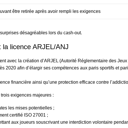
vant être retirée après avoir rempli les exigences
surprises désagréables lors du cash‑out.
et la licence ARJEL/ANJ
ement avec la création d’ARJEL (Autorité Réglementaire des Jeux 
ès 2020 afin d’élargir ses compétences aux paris sportifs et par
rence financière ainsi qu’une protection efficace contre l’addict
trois exigences majeures :
tes les mises potentielles ;
ent certifié ISO 27001 ;
ettant aux joueurs souscrivant une interdiction volontaire penda