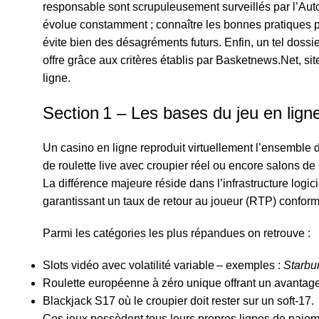
responsable sont scrupuleusement surveillés par l’Aut
évolue constamment ; connaître les bonnes pratiques po
évite bien des désagréments futurs. Enfin, un tel dos
offre grâce aux critères établis par Basketnews.Net, s
ligne.
Section 1 – Les bases du jeu en lign
Un casino en ligne reproduit virtuellement l’ensemble 
de roulette live avec croupier réel ou encore salons d
La différence majeure réside dans l’infrastructure logic
garantissant un taux de retour au joueur (RTP) confor
Parmi les catégories les plus répandues on retrouve :
Slots vidéo avec volatilité variable – exemples :
Starbur
Roulette européenne à zéro unique offrant un avantage
Blackjack S17 où le croupier doit rester sur un soft‑17.
Ces jeux possèdent tous leurs propres lignes de paieme