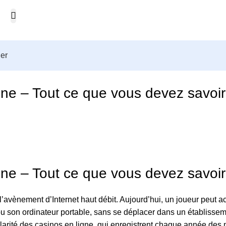
er
gne – Tout ce que vous devez savoir
gne – Tout ce que vous devez savoir
’avènement d’Internet haut débit. Aujourd’hui, un joueur peut a
ou son ordinateur portable, sans se déplacer dans un établisse
larité des casinos en ligne, qui enregistrent chaque année des m