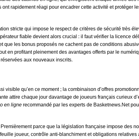
 ont rapidement réagi pour encadrer cette activité et protéger l
on stricte qui impose le respect de critères de sécurité très éle
rateur fiable devient alors crucial : il faut vérifier la licence dé
 et que les bonus proposés ne cachent pas de conditions abusi
out en profitant pleinement des avantages offerts par le numériq
s réservées aux nouveaux inscrits.
i visible qu’en ce moment ; la combinaison d’offres promotionn
ante attire chaque jour davantage de joueurs français curieux d’
o en ligne
recommandé par les experts de Basketnews.Net pour 
 Premièrement parce que la législation française impose des n
euille joueur, contrôle anti‑blanchiment et obligations relatives 