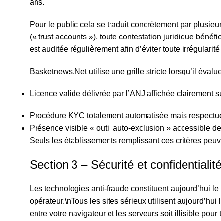
ans.
Pour le public cela se traduit concrètement par plusi
(« trust accounts »), toute contestation juridique béné
est auditée régulièrement afin d’éviter toute irrégularité 
Basketnews.Net utilise une grille stricte lorsqu’il évalue
Licence valide délivrée par l’ANJ affichée clairement s
Procédure KYC totalement automatisée mais respectu
Présence visible « outil auto‑exclusion » accessible dep
Seuls les établissements remplissant ces critères pe
Section 3 – Sécurité et confidentiali
Les technologies anti‑fraude constituent aujourd’hui le
opérateur.\nTous les sites sérieux utilisent aujourd’h
entre votre navigateur et les serveurs soit illisible po