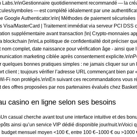
h Labs.\n\nGestionnaire quotidiennement recommandé — la créa
cules/symboles — est complété idéalement par une authentifica
Google Authenticator.\n\n| Méthodes de paiement sécurisées | 
sterCard | Traitement immédiat via serveur PCI DSS com
fication supplémentaire avant transaction |\n| Crypto‑monnaies a
lockchain |\n\nLa politique de confidentialité doit préciser qu
nom complet, date naissance pour vérification âge ‑ ainsi que 
munication marketing ciblée après consentement explicite.\n\nP
er quelques bonnes pratiques simples : ne jamais cliquer sur un 
 client ; toujours vérifier l’adresse URL commençant bien par « h
Wi‑Fi non protégés.\n\nEn suivant ces recommandations vous r
nt des offres proposées par nos partenaires évalués chez Baske
eau casino en ligne selon ses besoins
.\nUn casual cherche avant tout une interface intuitive et des bo
dépôts ainsi qu’un service VIP dédié disponible jour/nuit.\nVoici 
fil : budget mensuel moyen <100 €, entre 100 €–1000 € ou >1000 