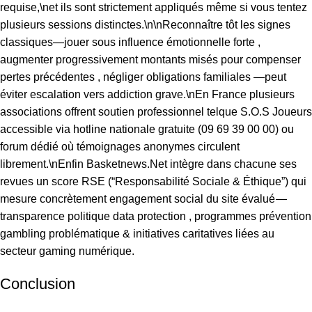
requise,\net ils sont strictement appliqués même si vous tentez
plusieurs sessions distinctes.\n\nReconnaître tôt les signes
classiques—jouer sous influence émotionnelle forte ,
augmenter progressivement montants misés pour compenser
pertes précédentes , négliger obligations familiales —peut
éviter escalation vers addiction grave.\nEn France plusieurs
associations offrent soutien professionnel telque S.O.S Joueurs
accessible via hotline nationale gratuite (09 69 39 00 00) ou
forum dédié où témoignages anonymes circulent
librement.\nEnfin Basketnews.Net intègre dans chacune ses
revues un score RSE (“Responsabilité Sociale & Éthique”) qui
mesure concrètement engagement social du site évalué —
transparence politique data protection , programmes prévention
gambling problématique & initiatives caritatives liées au
secteur gaming numérique.
Conclusion