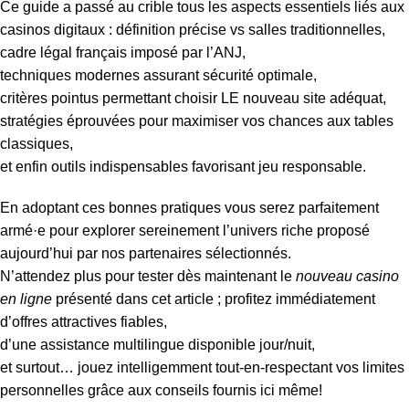
Ce guide a passé au crible tous les aspects essentiels liés aux
casinos digitaux : définition précise vs salles traditionnelles,
cadre légal français imposé par l’ANJ,
techniques modernes assurant sécurité optimale,
critères pointus permettant choisir LE nouveau site adéquat,
stratégies éprouvées pour maximiser vos chances aux tables
classiques,
et enfin outils indispensables favorisant jeu responsable.​
En adoptant ces bonnes pratiques vous serez parfaitement
armé·e pour explorer sereinement l’univers riche proposé
aujourd’hui par nos partenaires sélectionnés.
N’attendez plus pour tester dès maintenant le
nouveau casino
en ligne
présenté dans cet article ; profitez immédiatement
d’offres attractives fiables,
d’une assistance multilingue disponible jour/nuit,
et surtout… jouez intelligemment tout-en-respectant vos limites
personnelles grâce aux conseils fournis ici même!