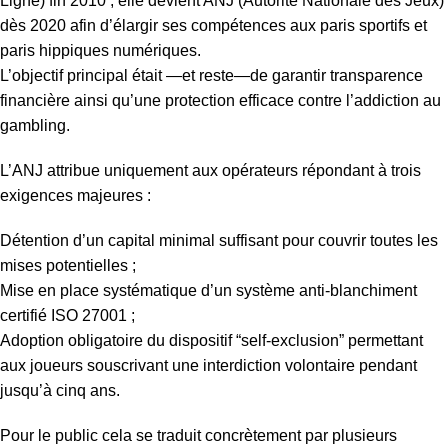
Ligne) fin 2010 ; elle devient ANJ (Autorité Nationale des Jeux)
dès 2020 afin d’élargir ses compétences aux paris sportifs et
paris hippiques numériques.
L’objectif principal était —et reste—de garantir transparence
financière ainsi qu’une protection efficace contre l’addiction au
gambling.
L’ANJ attribue uniquement aux opérateurs répondant à trois
exigences majeures :
Détention d’un capital minimal suffisant pour couvrir toutes les
mises potentielles ;
Mise en place systématique d’un système anti‑blanchiment
certifié ISO 27001 ;
Adoption obligatoire du dispositif “self‑exclusion” permettant
aux joueurs souscrivant une interdiction volontaire pendant
jusqu’à cinq ans.
Pour le public cela se traduit concrètement par plusieurs