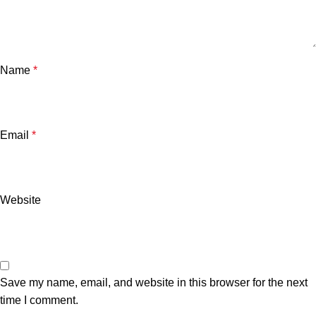
Name
*
Email
*
Website
Save my name, email, and website in this browser for the next
time I comment.