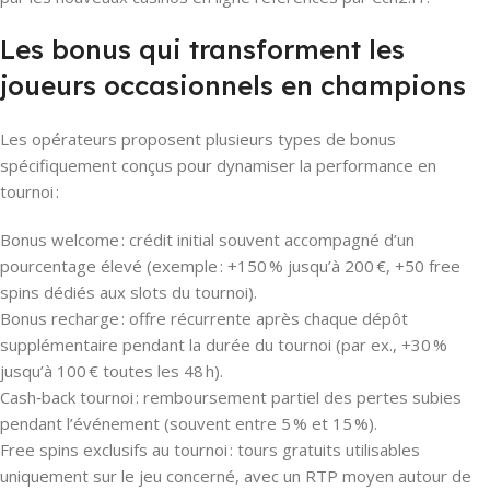
Les bonus qui transforment les
joueurs occasionnels en champions
Les opérateurs proposent plusieurs types de bonus
spécifiquement conçus pour dynamiser la performance en
tournoi :
Bonus welcome : crédit initial souvent accompagné d’un
pourcentage élevé (exemple : +150 % jusqu’à 200 €, +50 free
spins dédiés aux slots du tournoi).
Bonus recharge : offre récurrente après chaque dépôt
supplémentaire pendant la durée du tournoi (par ex., +30 %
jusqu’à 100 € toutes les 48 h).
Cash‑back tournoi : remboursement partiel des pertes subies
pendant l’événement (souvent entre 5 % et 15 %).
Free spins exclusifs au tournoi : tours gratuits utilisables
uniquement sur le jeu concerné, avec un RTP moyen autour de