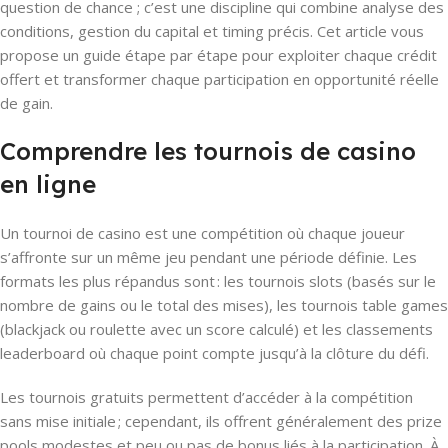
question de chance ; c’est une discipline qui combine analyse des
conditions, gestion du capital et timing précis. Cet article vous
propose un guide étape par étape pour exploiter chaque crédit
offert et transformer chaque participation en opportunité réelle
de gain.
Comprendre les tournois de casino
en ligne
Un tournoi de casino est une compétition où chaque joueur
s’affronte sur un même jeu pendant une période définie. Les
formats les plus répandus sont : les tournois slots (basés sur le
nombre de gains ou le total des mises), les tournois table games
(blackjack ou roulette avec un score calculé) et les classements
leaderboard où chaque point compte jusqu’à la clôture du défi.
Les tournois gratuits permettent d’accéder à la compétition
sans mise initiale ; cependant, ils offrent généralement des prize
pools modestes et peu ou pas de bonus liés à la participation. À