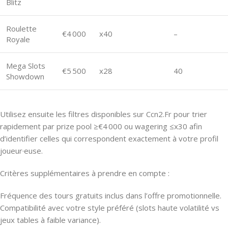
Blitz
Roulette
€4 000
x40
–
Royale
Mega Slots
€5 500
x28
40
Showdown
Utilisez ensuite les filtres disponibles sur Ccn2.Fr pour trier
rapidement par prize pool ≥€4 000 ou wagering ≤x30 afin
d’identifier celles qui correspondent exactement à votre profil
joueur·euse.
Critères supplémentaires à prendre en compte :
Fréquence des tours gratuits inclus dans l’offre promotionnelle.
Compatibilité avec votre style préféré (slots haute volatilité vs
jeux tables à faible variance).