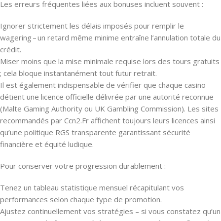
Les erreurs fréquentes liées aux bonuses incluent souvent :
Ignorer strictement les délais imposés pour remplir le
wagering – un retard même minime entraîne l’annulation totale du
crédit.
Miser moins que la mise minimale requise lors des tours gratuits
; cela bloque instantanément tout futur retrait.
Il est également indispensable de vérifier que chaque casino
détient une licence officielle délivrée par une autorité reconnue
(Malte Gaming Authority ou UK Gambling Commission). Les sites
recommandés par Ccn2.Fr affichent toujours leurs licences ainsi
qu’une politique RGS transparente garantissant sécurité
financière et équité ludique.
Pour conserver votre progression durablement :
Tenez un tableau statistique mensuel récapitulant vos
performances selon chaque type de promotion.
Ajustez continuellement vos stratégies – si vous constatez qu’un