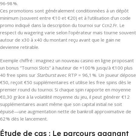
96‑98 %.
Ces promotions sont généralement conditionnées à un dépôt
minimum (souvent entre €10 et €20) et à l’utilisation d’un code
promo indiqué dans la description du tournoi sur Ccn2.Fr. Le
respect du wagering varie selon l’opérateur mais tourne souvent
autour de x30 à x40 du montant reçu avant que le gain ne
devienne retirable.
Exemple chiffré : imaginez un nouveau casino en ligne proposant
un bonus “Tournoi Slots” à hauteur de +100 % jusqu’à €100 plus
40 free spins sur
Starburst
avec RTP = 96,1 %. Un joueur dépose
€50, reçoit €50 supplémentaires et utilise les free spins dès le
premier round du tournoi. Si chaque spin rapporte en moyenne
€0,30 grâce à la volatilité moyenne du jeu, il peut générer €12
supplémentaires avant même que son capital initial ne soit
épuisé—une augmentation nette de bankroll approximative de
62 % dès le lancement.
Étude de cas : Le parcours gagnant