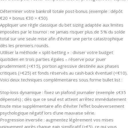
Déterminer votre bankroll totale post‑bonus (exemple : dépôt
€20 + bonus €30 = €50).
Appliquer une règle classique du bet sizing adaptée aux limites
imposées par le tournoi : ne jamais risquer plus de 5 % du solde
total sur une seule mise afin d’éviter une perte catastrophique
dès les premiers rounds.
Utiliser la méthode « split‑betting » : diviser votre budget
quotidien en trois parties égales – réserve pour jouer
prudemment (<€15), portion agressive destinée aux phases
critiques (>€25) et fonds réservés au cash‑back éventuel (<€10).
Voici deux techniques complémentaires sous forme bullet list :
Stop‑loss dynamique : fixez un plafond journalier (exemple ≤€35
dépensés) ; dès que ce seuil est atteint arrêtez immédiatement
toute mise supplémentaire afin d’éviter l’effet bouleversement
psychologique négatif lors d’une mauvaise série.
Progression inversée : augmentez légèrement vos mises
uniquement après chaque gain significatif (>€5), ce qui vous