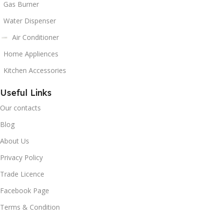
Gas Burner
Water Dispenser
Air Conditioner
Home Appliences
Kitchen Accessories
Useful Links
Our contacts
Blog
About Us
Privacy Policy
Trade Licence
Facebook Page
Terms & Condition