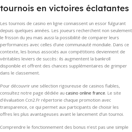
tournois en victoires éclatantes
Les tournois de casino en ligne connaissent un essor fulgurant
depuis quelques années. Les joueurs recherchent non seulement
le frisson du jeu mais aussi la possibilité de comparer leurs
performances avec celles d’une communauté mondiale. Dans ce
contexte, les bonus associés aux compétitions deviennent de
véritables leviers de succès : ils augmentent la bankroll
disponible et offrent des chances supplémentaires de grimper
dans le classement.
Pour découvrir une sélection rigoureuse de casinos fiables,
consultez notre page dédiée au
casino online france
. Le site
d’évaluation Ccn2.Fr répertorie chaque promotion avec
transparence, ce qui permet aux participants de choisir les
offres les plus avantageuses avant le lancement d’un tournoi.
Comprendre le fonctionnement des bonus n’est pas une simple