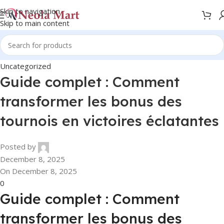
Skip to navigation
Skip to main content
Uncategorized
Guide complet : Comment
transformer les bonus des
tournois en victoires éclatantes
Posted by
December 8, 2025
On December 8, 2025
0
Guide complet : Comment
transformer les bonus des