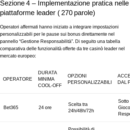
Sezione 4 – Implementazione pratica nelle
piattaforme leader ( 270 parole)
Operatori affermati hanno iniziato a integrare impostazioni
personalizzabili per le pause sui bonus direttamente nel
pannello “Gestione Responsabilità”. Di seguito una tabella
comparativa delle funzionalità offerte da tre casinò leader nel
mercato europeo:
DURATA
OPZIONI
ACCE
OPERATORE
MINIMA
PERSONALIZZABILI
DAL 
COOL‑OFF
Sotto
Scelta tra
Bet365
24 ore
Gioc
24h/48h/72h
Respo
Possibilità di