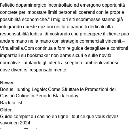
l’effetto dopaminergico incontrollato ed emergono opportunità
concrete per impostare limiti personali coerenti con le proprie
possibilità economiche.” I migliori siti scommesse stanno già
integrando queste opzioni nei loro pannelli dedicati alla
responsabilità ludica, dimostrando che proteggere il cliente può
andare mano nella mano con strategie commerciali vincenti.–​
Virtualitalia.Com continua a fornire guide dettagliate e confronti
imparziali su bookmaker non aams sicuri e sulle novità
normative , aiutando gli utenti a scegliere ambienti virtuosi
dove divertirsi responsabilmente.
Newer
Bonus Hunting Legale: Come Sfruttare le Promozioni dei
Casinò Online in Periodo Black Friday
Back to list
Older
Guide complet du casino en ligne : tout ce que vous devez
savoir en 2024