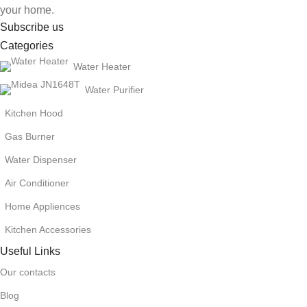
your home.
Subscribe us
Categories
Water Heater
Water Purifier
Kitchen Hood
Gas Burner
Water Dispenser
Air Conditioner
Home Appliences
Kitchen Accessories
Useful Links
Our contacts
Blog