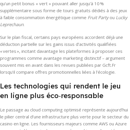
qu’un petit bonus « vert » pouvant aller jusqu’à 10 %
supplémentaire sous forme de tours gratuits dédiés à des jeux
à faible consommation énergétique comme
Fruit Party
ou
Lucky
Leprechaun
.
Sur le plan fiscal, certains pays européens accordent déjà une
déduction partielle sur les gains issus d’activités qualifiées
« vertes », incitant davantage les plateformes à proposer ces
programmes comme avantage marketing distinctif – argument
souvent mis en avant dans les revues publiées par Gcft.Fr
lorsqu’il compare offres promotionnelles liées à l’écologie.
Les technologies qui rendent le jeu
en ligne plus éco‑responsable
Le passage au cloud computing optimisé représente aujourd’hui
le pilier central d’une infrastructure plus verte pour le secteur du
casino en ligne. Les fournisseurs majeurs comme AWS ou Azure