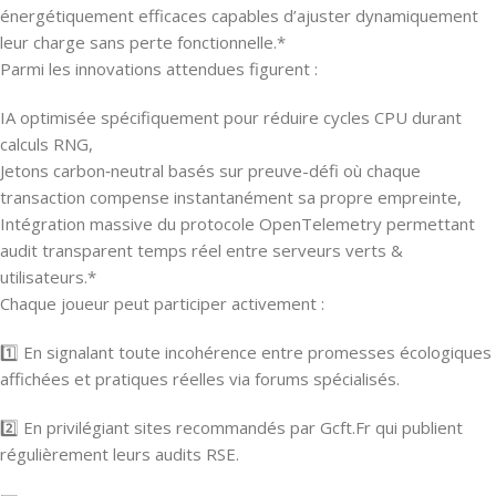
énergétiquement efficaces capables d’ajuster dynamiquement
leur charge sans perte fonctionnelle.*
Parmi les innovations attendues figurent :
IA optimisée spécifiquement pour réduire cycles CPU durant
calculs RNG,
Jetons carbon‐neutral basés sur preuve-défi où chaque
transaction compense instantanément sa propre empreinte,
Intégration massive du protocole OpenTelemetry permettant
audit transparent temps réel entre serveurs verts &
utilisateurs.*
Chaque joueur peut participer activement :
1️⃣ En signalant toute incohérence entre promesses écologiques
affichées et pratiques réelles via forums spécialisés.
2️⃣ En privilégiant sites recommandés par Gcft.Fr qui publient
régulièrement leurs audits RSE.