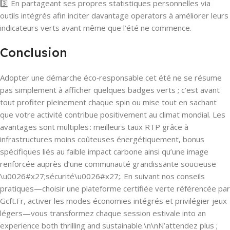
3️⃣ En partageant ses propres statistiques personnelles via
outils intégrés afin inciter davantage operators à améliorer leurs
indicateurs verts avant même que l’été ne commence.
Conclusion
Adopter une démarche éco‑responsable cet été ne se résume
pas simplement à afficher quelques badges verts ; c’est avant
tout profiter pleinement chaque spin ou mise tout en sachant
que votre activité contribue positivement au climat mondial. Les
avantages sont multiples : meilleurs taux RTP grâce à
infrastructures moins coûteuses énergétiquement, bonus
spécifiques liés au faible impact carbone ainsi qu’une image
renforcée auprès d’une communauté grandissante soucieuse
\u0026#x27;sécurité\u0026#x27;. En suivant nos conseils
pratiques—choisir une plateforme certifiée verte référencée par
Gcft.Fr, activer les modes économies intégrés et privilégier jeux
légers—vous transformez chaque session estivale into an
experience both thrilling and sustainable.\n\nN’attendez plus ;