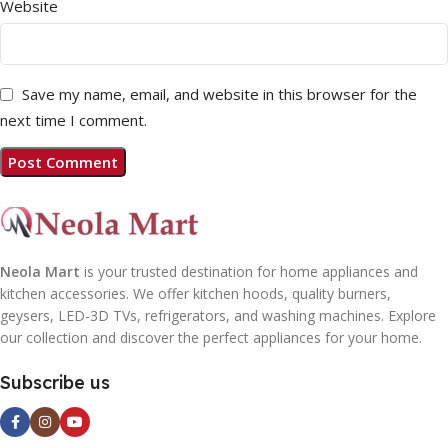
Website
Save my name, email, and website in this browser for the
next time I comment.
Neola Mart
is your trusted destination for home appliances and
kitchen accessories. We offer kitchen hoods, quality burners,
geysers, LED-3D TVs, refrigerators, and washing machines. Explore
our collection and discover the perfect appliances for your home.
Subscribe us