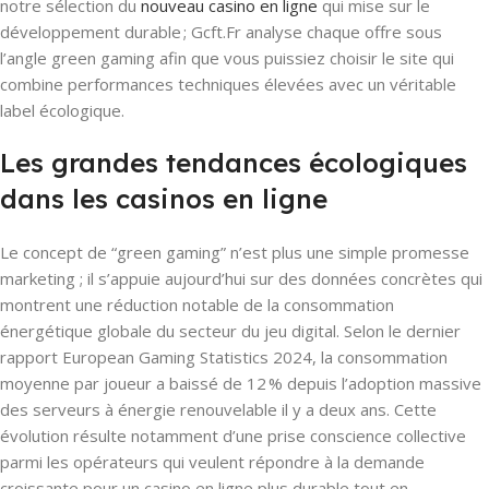
notre sélection du
nouveau casino en ligne
qui mise sur le
développement durable ; Gcft.Fr analyse chaque offre sous
l’angle green gaming afin que vous puissiez choisir le site qui
combine performances techniques élevées avec un véritable
label écologique.
Les grandes tendances écologiques
dans les casinos en ligne
Le concept de “green gaming” n’est plus une simple promesse
marketing ; il s’appuie aujourd’hui sur des données concrètes qui
montrent une réduction notable de la consommation
énergétique globale du secteur du jeu digital. Selon le dernier
rapport European Gaming Statistics 2024, la consommation
moyenne par joueur a baissé de 12 % depuis l’adoption massive
des serveurs à énergie renouvelable il y a deux ans. Cette
évolution résulte notamment d’une prise conscience collective
parmi les opérateurs qui veulent répondre à la demande
croissante pour un casino en ligne plus durable tout en