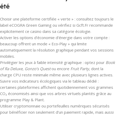
été
Choisir une plateforme certifiée « verte » : consultez toujours le
label eCOGRA Green Gaming ou vérifiez si Gcft.Fr recommande
explicitement ce casino dans sa catégorie écologie.
Activer les options d’économie d’énergie dans votre compte :
beaucoup offrent un mode « Eco‑Play » qui limite
automatiquement la résolution graphique pendant vos sessions
mobiles.
Privilégier les jeux à faible intensité graphique : optez pour
Book
of Ra Deluxe
,
Gonzo’s Quest
ou encore
Fruit Party
, dont la
charge CPU reste minimale même avec plusieurs lignes actives.
Suivre vos indicateurs écologiques via le tableau dédié :
certaines plateformes affichent quotidiennement vos grammes
CO₂ économisés ainsi que vos arbres virtuels plantés grâce au
programme Play & Plant.
Utiliser cryptomonnaie ou portefeuilles numériques sécurisés
pour bénéficier non seulement d’un paiement rapide, mais aussi