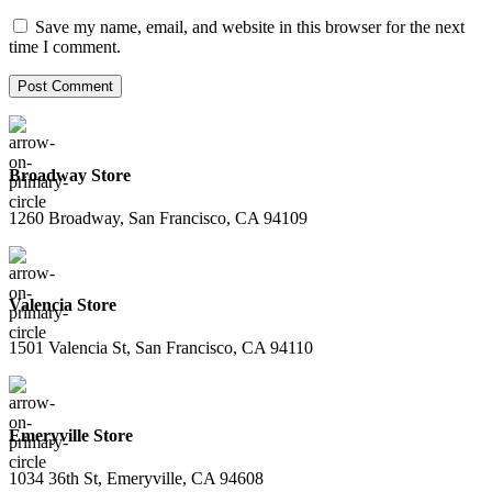
Save my name, email, and website in this browser for the next
time I comment.
Broadway Store
1260 Broadway, San Francisco, CA 94109
Valencia Store
1501 Valencia St, San Francisco, CA 94110
Emeryville Store
1034 36th St, Emeryville, CA 94608