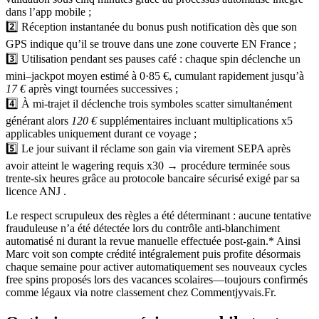
dans l’app mobile ;
2️⃣ Réception instantanée du bonus push notification dès que son
GPS indique qu’il se trouve dans une zone couverte EN France ;
3️⃣ Utilisation pendant ses pauses café : chaque spin déclenche un
mini–jackpot moyen estimé à 0·85 €, cumulant rapidement jusqu’à
17 €
après vingt tournées successives ;
4️⃣ À mi‑trajet il déclenche trois symboles scatter simultanément
générant alors
120 €
supplémentaires incluant multiplications x5
applicables uniquement durant ce voyage ;
5️⃣ Le jour suivant il réclame son gain via virement SEPA après
avoir atteint le wagering requis x30 → procédure terminée sous
trente-six heures grâce au protocole bancaire sécurisé exigé par sa
licence ANJ .
Le respect scrupuleux des règles a été déterminant : aucune tentative
frauduleuse n’a été détectée lors du contrôle anti‑blanchiment
automatisé ni durant la revue manuelle effectuée post‑gain.* Ainsi
Marc voit son compte crédité intégralement puis profite désormais
chaque semaine pour activer automatiquement ses nouveaux cycles
free spins proposés lors des vacances scolaires—toujours confirmés
comme légaux via notre classement chez Commentjyvais.Fr.