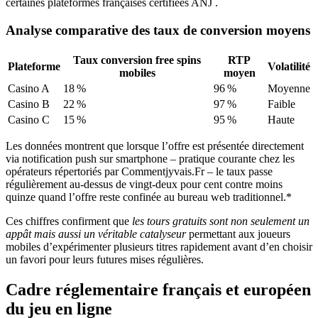
certaines plateformes françaises certifiées ANJ .
Analyse comparative des taux de conversion moyens
Taux conversion free spins
RTP
Plateforme
Volatilité
mobiles
moyen
Casino A
18 %
96 %
Moyenne
Casino B
22 %
97 %
Faible
Casino C
15 %
95 %
Haute
Les données montrent que lorsque l’offre est présentée directement
via notification push sur smartphone – pratique courante chez les
opérateurs répertoriés par Commentjyvais.Fr – le taux passe
régulièrement au-dessus de vingt‑deux pour cent contre moins
quinze quand l’offre reste confinée au bureau web traditionnel.*
Ces chiffres confirment que
les tours gratuits sont non seulement un
appât mais aussi un véritable catalyseur
permettant aux joueurs
mobiles d’expérimenter plusieurs titres rapidement avant d’en choisir
un favori pour leurs futures mises régulières.
Cadre réglementaire français et européen
du jeu en ligne