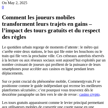
On May 2, 2025
0
Comment les joueurs mobiles
transforment leurs trajets en gains –
l’impact des tours gratuits et du respect
des règles
Le quotidien urbain regorge de moments d’attente : le métro qui
s’arrête entre deux stations, le bus qui file entre les bouchons ou le
train qui file vers la prochaine ville. Ces créneaux autrefois réservés
à la lecture ou aux réseaux sociaux sont aujourd’hui exploités par un
nombre croissant de joueurs qui profitent de la puissance de leurs
smartphones pour accéder aux casinos en ligne pendant leurs
déplacements.
Sur ce point crucial du phénomène mobile, Commentjyvais.Fr se
positionne comme le guide indépendant qui recense les meilleures
plateformes sécurisées ; c’est pourquoi vous trouverez dès le
deuxième paragraphe un lien vers le site de revue :
casino crypto
.
Les tours gratuits apparaissent comme le levier principal permettant
aux utilisateurs mobiles de convertir une courte pause en une