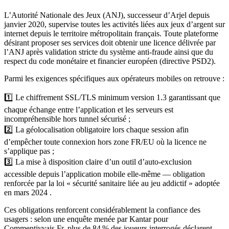
L’Autorité Nationale des Jeux (ANJ), successeur d’Arjel depuis
janvier 2020, supervise toutes les activités liées aux jeux d’argent sur
internet depuis le territoire métropolitain français. Toute plateforme
désirant proposer ses services doit obtenir une licence délivrée par
l’ANJ après validation stricte du système anti‑fraude ainsi que du
respect du code monétaire et financier européen (directive PSD2).
Parmi les exigences spécifiques aux opérateurs mobiles on retrouve :
1️⃣ Le chiffrement SSL/TLS minimum version 1.3 garantissant que
chaque échange entre l’application et les serveurs est
incompréhensible hors tunnel sécurisé ;
2️⃣ La géolocalisation obligatoire lors chaque session afin
d’empêcher toute connexion hors zone FR/EU où la licence ne
s’applique pas ;
3️⃣ La mise à disposition claire d’un outil d’auto‑exclusion
accessible depuis l’application mobile elle-même — obligation
renforcée par la loi « sécurité sanitaire liée au jeu addictif » adoptée
en mars 2024 .
Ces obligations renforcent considérablement la confiance des
usagers : selon une enquête menée par Kantar pour
Commentjyvais.Fr, plus de 84 % des joueurs interrogés déclarent