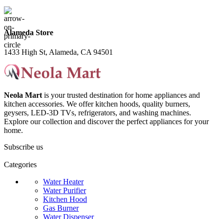
Alameda Store
1433 High St, Alameda, CA 94501
Neola Mart
is your trusted destination for home appliances and
kitchen accessories. We offer kitchen hoods, quality burners,
geysers, LED-3D TVs, refrigerators, and washing machines.
Explore our collection and discover the perfect appliances for your
home.
Subscribe us
Categories
Water Heater
Water Purifier
Kitchen Hood
Gas Burner
Water Dispenser