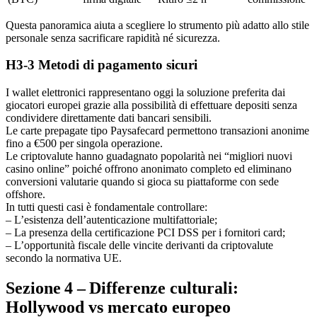
Questa panoramica aiuta a scegliere lo strumento più adatto allo stile
personale senza sacrificare rapidità né sicurezza.
H3‑3 Metodi di pagamento sicuri
I wallet elettronici rappresentano oggi la soluzione preferita dai
giocatori europei grazie alla possibilità di effettuare depositi senza
condividere direttamente dati bancari sensibili.
Le carte prepagate tipo Paysafecard permettono transazioni anonime
fino a €500 per singola operazione.
Le criptovalute hanno guadagnato popolarità nei “migliori nuovi
casino online” poiché offrono anonimato completo ed eliminano
conversioni valutarie quando si gioca su piattaforme con sede
offshore.
In tutti questi casi è fondamentale controllare:
– L’esistenza dell’autenticazione multifattoriale;
– La presenza della certificazione PCI DSS per i fornitori card;
– L’opportunità fiscale delle vincite derivanti da criptovalute
secondo la normativa UE.
Sezione 4 – Differenze culturali:
Hollywood vs mercato europeo