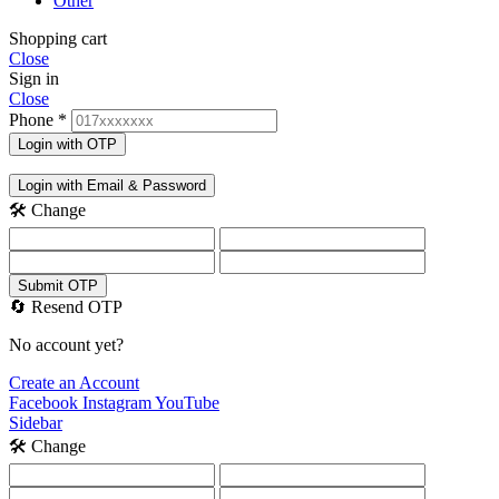
Other
Shopping cart
Close
Sign in
Close
Phone
*
Login with OTP
Login with Email & Password
🛠️ Change
Submit OTP
🔄 Resend OTP
No account yet?
Create an Account
Facebook
Instagram
YouTube
Sidebar
🛠️ Change