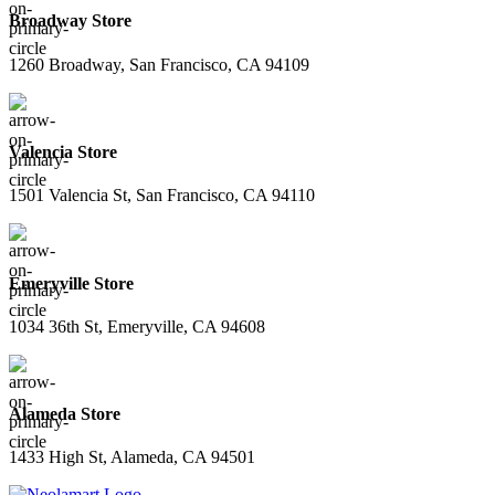
Broadway Store
1260 Broadway, San Francisco, CA 94109
Valencia Store
1501 Valencia St, San Francisco, CA 94110
Emeryville Store
1034 36th St, Emeryville, CA 94608
Alameda Store
1433 High St, Alameda, CA 94501