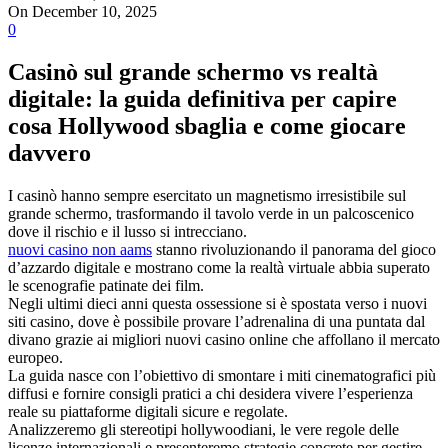
On December 10, 2025
0
Casinò sul grande schermo vs realtà
digitale: la guida definitiva per capire
cosa Hollywood sbaglia e come giocare
davvero
I casinò hanno sempre esercitato un magnetismo irresistibile sul
grande schermo, trasformando il tavolo verde in un palcoscenico
dove il rischio e il lusso si intrecciano.
nuovi casino non aams
stanno rivoluzionando il panorama del gioco
d’azzardo digitale e mostrano come la realtà virtuale abbia superato
le scenografie patinate dei film.
Negli ultimi dieci anni questa ossessione si è spostata verso i nuovi
siti casino, dove è possibile provare l’adrenalina di una puntata dal
divano grazie ai migliori nuovi casino online che affollano il mercato
europeo.
La guida nasce con l’obiettivo di smontare i miti cinematografici più
diffusi e fornire consigli pratici a chi desidera vivere l’esperienza
reale su piattaforme digitali sicure e regolate.
Analizzeremo gli stereotipi hollywoodiani, le vere regole delle
licenze internazionali e presenteremo strategie concrete per gestire