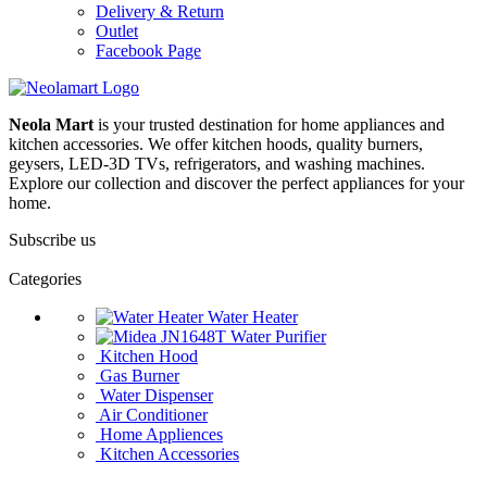
Delivery & Return
Outlet
Facebook Page
Neola Mart
is your trusted destination for home appliances and
kitchen accessories. We offer kitchen hoods, quality burners,
geysers, LED-3D TVs, refrigerators, and washing machines.
Explore our collection and discover the perfect appliances for your
home.
Subscribe us
Categories
Water Heater
Water Purifier
Kitchen Hood
Gas Burner
Water Dispenser
Air Conditioner
Home Appliences
Kitchen Accessories