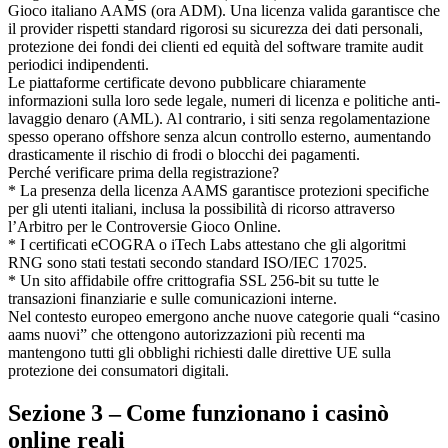
Gioco italiano AAMS (ora ADM). Una licenza valida garantisce che
il provider rispetti standard rigorosi su sicurezza dei dati personali,
protezione dei fondi dei clienti ed equità del software tramite audit
periodici indipendenti.
Le piattaforme certificate devono pubblicare chiaramente
informazioni sulla loro sede legale, numeri di licenza e politiche anti‐
lavaggio denaro (AML). Al contrario, i siti senza regolamentazione
spesso operano offshore senza alcun controllo esterno, aumentando
drasticamente il rischio di frodi o blocchi dei pagamenti.
Perché verificare prima della registrazione?
* La presenza della licenza AAMS garantisce protezioni specifiche
per gli utenti italiani, inclusa la possibilità di ricorso attraverso
l’Arbitro per le Controversie Gioco Online.
* I certificati eCOGRA o iTech Labs attestano che gli algoritmi
RNG sono stati testati secondo standard ISO/IEC 17025.
* Un sito affidabile offre crittografia SSL 256‑bit su tutte le
transazioni finanziarie e sulle comunicazioni interne.
Nel contesto europeo emergono anche nuove categorie quali “casino
aams nuovi” che ottengono autorizzazioni più recenti ma
mantengono tutti gli obblighi richiesti dalle direttive UE sulla
protezione dei consumatori digitali.
Sezione 3 – Come funzionano i casinò
online reali