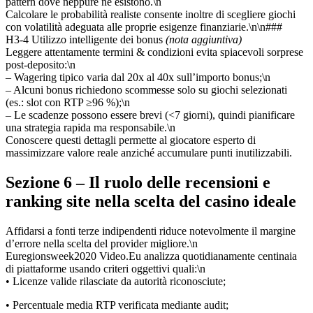
pattern dove neppure ne esistono.\n
Calcolare le probabilità realiste consente inoltre di scegliere giochi
con volatilità adeguata alle proprie esigenze finanziarie.\n\n###
H3‑4 Utilizzo intelligente dei bonus
(nota aggiuntiva)
Leggere attentamente termini & condizioni evita spiacevoli sorprese
post‐deposito:\n
– Wagering tipico varia dal 20x al 40x sull’importo bonus;\n
– Alcuni bonus richiedono scommesse solo su giochi selezionati
(es.: slot con RTP ≥96 %);\n
– Le scadenze possono essere brevi (<7 giorni), quindi pianificare
una strategia rapida ma responsabile.\n
Conoscere questi dettagli permette al giocatore esperto di
massimizzare valore reale anziché accumulare punti inutilizzabili.
Sezione 6 – Il ruolo delle recensioni e
ranking site nella scelta del casino ideale
Affidarsi a fonti terze indipendenti riduce notevolmente il margine
d’errore nella scelta del provider migliore.\n
Euregionsweek2020 Video.Eu analizza quotidianamente centinaia
di piattaforme usando criteri oggettivi quali:\n
• Licenze valide rilasciate da autorità riconosciute;
• Percentuale media RTP verificata mediante audit;