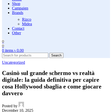
Shop
Campaign
Brands
Rizco
Midea
Contact
Other
0
0
0
items
৳
0.00
Search
Uncategorized
Casinò sul grande schermo vs realtà
digitale: la guida definitiva per capire
cosa Hollywood sbaglia e come giocare
davvero
Posted by
December 10, 2025