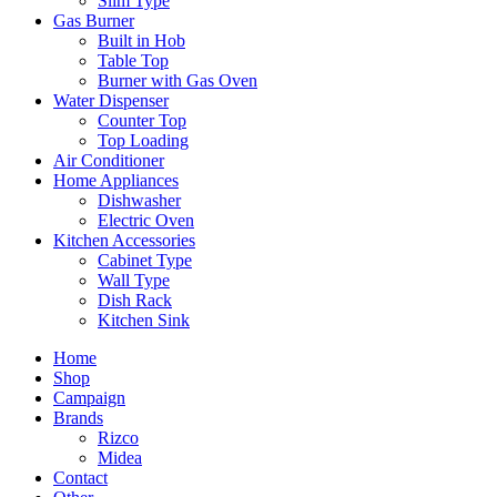
Slim Type
Gas Burner
Built in Hob
Table Top
Burner with Gas Oven
Water Dispenser
Counter Top
Top Loading
Air Conditioner
Home Appliances
Dishwasher
Electric Oven
Kitchen Accessories
Cabinet Type
Wall Type
Dish Rack
Kitchen Sink
Home
Shop
Campaign
Brands
Rizco
Midea
Contact