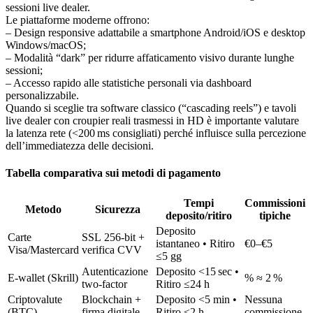
sessioni live dealer.
Le piattaforme moderne offrono:
– Design responsive adattabile a smartphone Android/iOS e desktop
Windows/macOS;
– Modalità “dark” per ridurre affaticamento visivo durante lunghe
sessioni;
– Accesso rapido alle statistiche personali via dashboard
personalizzabile.
Quando si sceglie tra software classico (“cascading reels”) e tavoli
live dealer con croupier reali trasmessi in HD è importante valutare
la latenza rete (<200 ms consigliati) perché influisce sulla percezione
dell’immediatezza delle decisioni.
Tabella comparativa sui metodi di pagamento
Tempi
Commissioni
Metodo
Sicurezza
deposito/ritiro
tipiche
Deposito
Carte
SSL 256‑bit +
istantaneo • Ritiro
€0–€5
Visa/Mastercard
verifica CVV
≤5 gg
Autenticazione
Deposito <15 sec •
E‑wallet (Skrill)
% ≈ 2 %
two‑factor
Ritiro ≤24 h
Criptovalute
Blockchain +
Deposito <5 min •
Nessuna
(BTC)
firma digitale
Ritiro ≤2 h
commissione