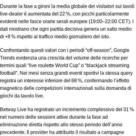
Durante la fase a gironi la media globale dei visitatori sui tavoli
live‑dealer è aumentata del 22 %, con picchi particolarmente
evidenti nelle fasce orarie serali europee (19:00–22:00 CET). I
dati mostrano che ogni partita decisiva genera un salto medio
di +8 % rispetto al traffico medio giornaliero del sito.
Confrontando questi valori con i periodi “off‑season”, Google
Trends evidenzia una crescita del volume delle ricerche per
termini quali “live roulette World Cup” o “blackjack streaming
football”. Nei mesi senza grandi eventi sportivi la stessa query
registra un interesse inferiore del 68 %, confermando l’effetto
magnetico delle competizioni internazionali sulla domanda di
giochi da tavolo live.
Betway Live ha registrato un incremento complessivo del 31 %
nel numero delle sessioni attive durante la fase ad
eliminazione diretta rispetto allo stesso periodo dell’anno
precedente. Il provider ha attribuito il risultato a campagne