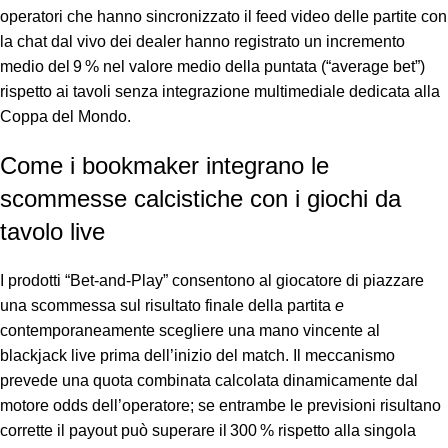
operatori che hanno sincronizzato il feed video delle partite con
la chat dal vivo dei dealer hanno registrato un incremento
medio del 9 % nel valore medio della puntata (“average bet”)
rispetto ai tavoli senza integrazione multimediale dedicata alla
Coppa del Mondo.
Come i bookmaker integrano le
scommesse calcistiche con i giochi da
tavolo live
I prodotti “Bet‑and‑Play” consentono al giocatore di piazzare
una scommessa sul risultato finale della partita
e
contemporaneamente scegliere una mano vincente al
blackjack live prima dell’inizio del match. Il meccanismo
prevede una quota combinata calcolata dinamicamente dal
motore odds dell’operatore; se entrambe le previsioni risultano
corrette il payout può superare il 300 % rispetto alla singola