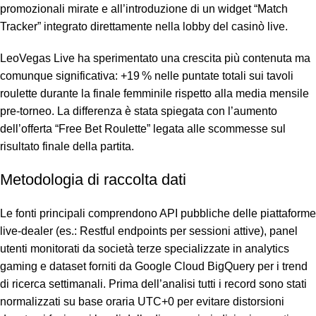
promozionali mirate e all’introduzione di un widget “Match
Tracker” integrato direttamente nella lobby del casinò live.
LeoVegas Live ha sperimentato una crescita più contenuta ma
comunque significativa: +19 % nelle puntate totali sui tavoli
roulette durante la finale femminile rispetto alla media mensile
pre‑torneo. La differenza è stata spiegata con l’aumento
dell’offerta “Free Bet Roulette” legata alle scommesse sul
risultato finale della partita.
Metodologia di raccolta dati
Le fonti principali comprendono API pubbliche delle piattaforme
live‑dealer (es.: Restful endpoints per sessioni attive), panel
utenti monitorati da società terze specializzate in analytics
gaming e dataset forniti da Google Cloud BigQuery per i trend
di ricerca settimanali. Prima dell’analisi tutti i record sono stati
normalizzati su base oraria UTC+0 per evitare distorsioni