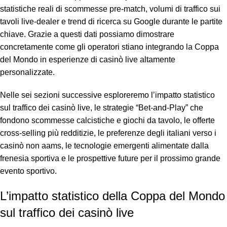
statistiche reali di scommesse pre‑match, volumi di traffico sui
tavoli live‑dealer e trend di ricerca su Google durante le partite
chiave. Grazie a questi dati possiamo dimostrare
concretamente come gli operatori stiano integrando la Coppa
del Mondo in esperienze di casinò live altamente
personalizzate.
Nelle sei sezioni successive esploreremo l’impatto statistico
sul traffico dei casinò live, le strategie “Bet‑and‑Play” che
fondono scommesse calcistiche e giochi da tavolo, le offerte
cross‑selling più redditizie, le preferenze degli italiani verso i
casinò non aams, le tecnologie emergenti alimentate dalla
frenesia sportiva e le prospettive future per il prossimo grande
evento sportivo.
L’impatto statistico della Coppa del Mondo
sul traffico dei casinò live