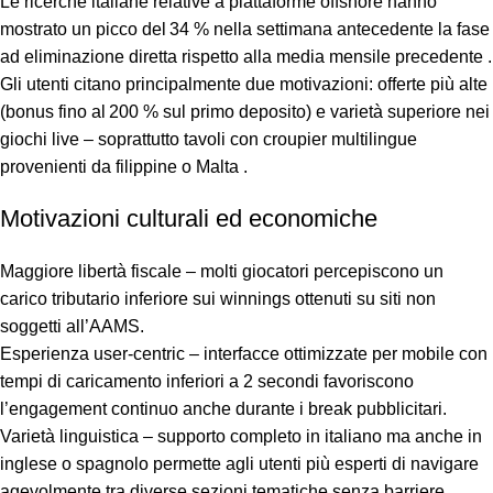
Le ricerche italiane relative a piattaforme offshore hanno
mostrato un picco del 34 % nella settimana antecedente la fase
ad eliminazione diretta rispetto alla media mensile precedente .
Gli utenti citano principalmente due motivazioni: offerte più alte
(bonus fino al 200 % sul primo deposito) e varietà superiore nei
giochi live – soprattutto tavoli con croupier multilingue
provenienti da filippine o Malta .
Motivazioni culturali ed economiche
Maggiore libertà fiscale – molti giocatori percepiscono un
carico tributario inferiore sui winnings ottenuti su siti non
soggetti all’AAMS.
Esperienza user‑centric – interfacce ottimizzate per mobile con
tempi di caricamento inferiori a 2 secondi favoriscono
l’engagement continuo anche durante i break pubblicitari.
Varietà linguistica – supporto completo in italiano ma anche in
inglese o spagnolo permette agli utenti più esperti di navigare
agevolmente tra diverse sezioni tematiche senza barriere