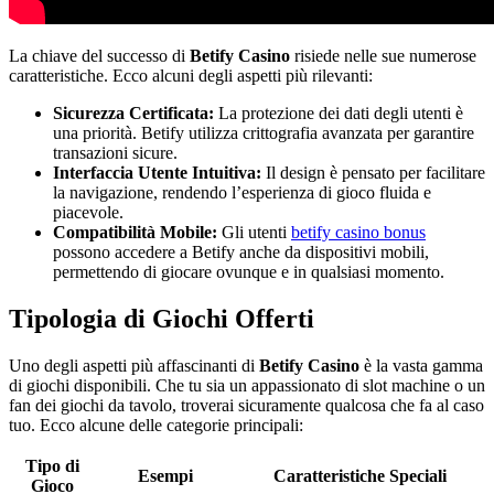
La chiave del successo di
Betify Casino
risiede nelle sue numerose
caratteristiche. Ecco alcuni degli aspetti più rilevanti:
Sicurezza Certificata:
La protezione dei dati degli utenti è
una priorità. Betify utilizza crittografia avanzata per garantire
transazioni sicure.
Interfaccia Utente Intuitiva:
Il design è pensato per facilitare
la navigazione, rendendo l’esperienza di gioco fluida e
piacevole.
Compatibilità Mobile:
Gli utenti
betify casino bonus
possono accedere a Betify anche da dispositivi mobili,
permettendo di giocare ovunque e in qualsiasi momento.
Tipologia di Giochi Offerti
Uno degli aspetti più affascinanti di
Betify Casino
è la vasta gamma
di giochi disponibili. Che tu sia un appassionato di slot machine o un
fan dei giochi da tavolo, troverai sicuramente qualcosa che fa al caso
tuo. Ecco alcune delle categorie principali:
Tipo di
Esempi
Caratteristiche Speciali
Gioco