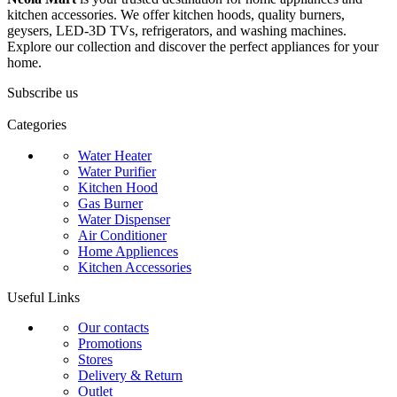
kitchen accessories. We offer kitchen hoods, quality burners,
geysers, LED-3D TVs, refrigerators, and washing machines.
Explore our collection and discover the perfect appliances for your
home.
Subscribe us
Categories
Water Heater
Water Purifier
Kitchen Hood
Gas Burner
Water Dispenser
Air Conditioner
Home Appliences
Kitchen Accessories
Useful Links
Our contacts
Promotions
Stores
Delivery & Return
Outlet