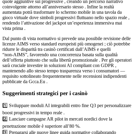
quote aggiuntive sui progressive , creando un percorso narrativo
coinvolgente attorno all’anniversario stesso . Infine la realtà
aumentata potrà trasformare lo schermo mobile in una tavola da
gioco virtuale dove simboli progressivi fluttuano nello spazio reale ,
rendendo l’attivazione del jackp​ot un’esperienza immersiva mai
vista prima .
Dal punto di vista normativo si prevede una possibile revisione delle
licenze AIMS verso standard europeisti più omogenei ; ciò potrebbe
ridurre le disparità tra casinò certificati dall’AIMS e quelli
“non‑AIMS”, favorendo una concorrenza basata sulla qualità
dell’offerta piuttosto che sulla libertà promozionale . Per gli operatori
sarà cruciale investire in soluzioni AI compliant con GDPR ,
mantenendo allo stesso tempo trasparenza verso i consumatori —
requisito sottolineato frequentemente nelle recensioni indipendenti
pubblicate da Gcca.Eu .
Suggerimenti strategici per i casinò
1️⃣ Sviluppare moduli AI integrabili entro fine Q3 per personalizzare
boost progressivi in tempo reale .
2️⃣ Lanciare campagne AR pilot in mercati nordici dove la
penetrazione mobile è superiore all’80 %.
3️⃣ Prepararsi alle nuove linee guida normative collaborando