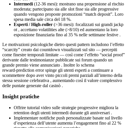
Intermedi
(12‑36 mesi): mostrano una propensione al rischio
moderata; partecipano sia alle slot fisse sia alle progressive
quando vengono proposte promozioni “match deposit”. Loro
spesa media sale circa del ​18 %​.
Esperti / High‑roller
(>36 mesi): focalizzati sui grandi jackp​
ot , accettano volatilities alte (>8/10) ed aumentano la loro
esposizione finanziaria fino al ​35 %​ nelle settimane festive .
Le motivazioni psicologiche dietro questi pattern includono l’effetto
“scarcity” creato dai countdown visualizzati sul sito — percepiti
come finestre temporali limitate — così come l’effetto “social proof”
derivante dalle testimonianze pubblicate sui forum quando un
grande premio viene annunciato . Inoltre lo schema
reward‑prediction error spinge gli utenti esperti a continuare a
scommettere dopo aver vinto piccoli premi parziali all’interno della
stessa sessione celebrativa , aumentando così il valore complessivo
delle puntate generate dal casinò .
Insight pratiche
Offrire tutorial video sulle strategie progressive migliora la
retention degli utenti intermedi durante gli anniversari .
Implementare notifiche push personalizzate basate sul livello
d’esperienza dell’utente aumenta l’engagement fino al ​22 %​