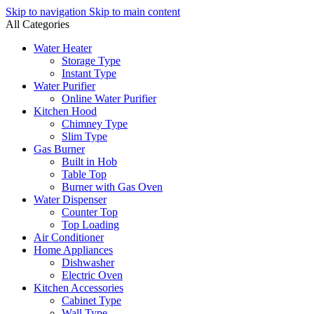
Skip to navigation
Skip to main content
All Categories
Water Heater
Storage Type
Instant Type
Water Purifier
Online Water Purifier
Kitchen Hood
Chimney Type
Slim Type
Gas Burner
Built in Hob
Table Top
Burner with Gas Oven
Water Dispenser
Counter Top
Top Loading
Air Conditioner
Home Appliances
Dishwasher
Electric Oven
Kitchen Accessories
Cabinet Type
Wall Type