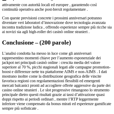
attivamente con autorità locali ed europee , garantendo così
continuità operativa anche post‑brexit regolamentare .
Con queste previsioni concrete i prossimi anniversari potranno
diventare veri laboratori d’innovazione dove tecnologia avanzata
incontra tradizione ludica , offrendo esperienze sempre più ricche sia
ai novizi sia agli high‑roller dei casinò online stranieri .
Conclusione – (200 parole)
L’analisi condotta ha messo in luce come gli anniversari
rappresentino momenti chiave per l’aumento esponenziale dei
jackpot nei principali casinò online : crescita media del valore
superiore al 70 %, picchi stagionali legati alle campagne promotion‐
boost e differenze nette tra piattaforme AIMS e non‑AIMS . I dati
mostrano inoltre come la distribuzione geografica delle vincite
favorisca regioni con regolamentazioni flessibili ed emergenti
mercati balcanici pronti ad accogliere offerte aggressive da parte dei
casino online stranieri . Le slot progressive rimangono lo strumento
principale dietro questi risultati grazie ai tassi d’attivazione quasi
doppi rispetto ai periodi ordinari , mentre l’RTP leggermente
inferiore viene compensato da bonus mirati ed esperienze gamificate
sempre più sofisticate .