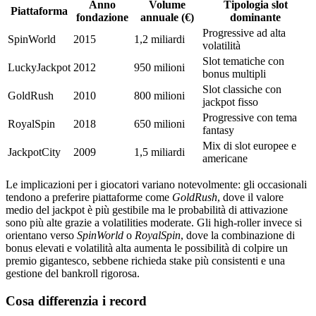
Anno
Volume
Tipologia slot
Piattaforma
fondazione
annuale (€)
dominante
Progressive ad alta
SpinWorld
2015
1,2 miliardi
volatilità
Slot tematiche con
LuckyJackpot
2012
950 milioni
bonus multipli
Slot classiche con
GoldRush
2010
800 milioni
jackpot fisso
Progressive con tema
RoyalSpin
2018
650 milioni
fantasy
Mix di slot europee e
JackpotCity
2009
1,5 miliardi
americane
Le implicazioni per i giocatori variano notevolmente: gli occasionali
tendono a preferire piattaforme come
GoldRush
, dove il valore
medio del jackpot è più gestibile ma le probabilità di attivazione
sono più alte grazie a volatilities moderate. Gli high‑roller invece si
orientano verso
SpinWorld
o
RoyalSpin
, dove la combinazione di
bonus elevati e volatilità alta aumenta le possibilità di colpire un
premio gigantesco, sebbene richieda stake più consistenti e una
gestione del bankroll rigorosa.
Cosa differenzia i record