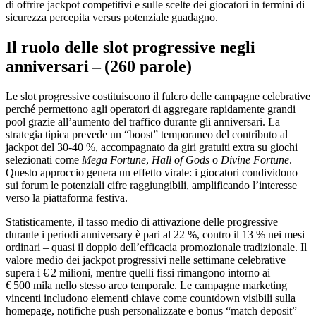
di offrire jackpot competitivi e sulle scelte dei giocatori in termini di
sicurezza percepita versus potenziale guadagno.
Il ruolo delle slot progressive negli
anniversari – (260 parole)
Le slot progressive costituiscono il fulcro delle campagne celebrative
perché permettono agli operatori di aggregare rapidamente grandi
pool grazie all’aumento del traffico durante gli anniversari. La
strategia tipica prevede un “boost” temporaneo del contributo al
jackpot del 30‑40 %, accompagnato da giri gratuiti extra su giochi
selezionati come
Mega Fortune
,
Hall of Gods
o
Divine Fortune
.
Questo approccio genera un effetto virale: i giocatori condividono
sui forum le potenziali cifre raggiungibili, amplificando l’interesse
verso la piattaforma festiva.
Statisticamente, il tasso medio di attivazione delle progressive
durante i periodi anniversary è pari al 22 %, contro il 13 % nei mesi
ordinari – quasi il doppio dell’efficacia promozionale tradizionale. Il
valore medio dei jackpot progressivi nelle settimane celebrative
supera i € 2 milioni, mentre quelli fissi rimangono intorno ai
€ 500 mila nello stesso arco temporale. Le campagne marketing
vincenti includono elementi chiave come countdown visibili sulla
homepage, notifiche push personalizzate e bonus “match deposit”