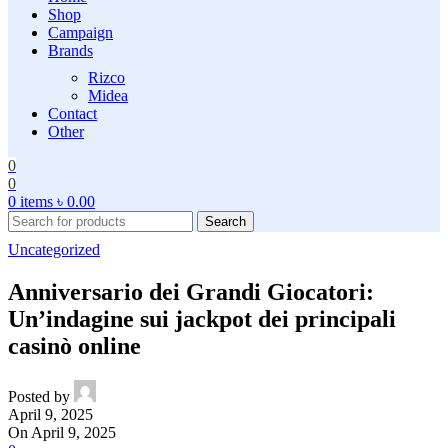
Shop
Campaign
Brands
Rizco
Midea
Contact
Other
0
0
0
items
৳
0.00
Search
Uncategorized
Anniversario dei Grandi Giocatori:
Un’indagine sui jackpot dei principali
casinò online
Posted by
April 9, 2025
On April 9, 2025