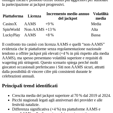
la partecipazione ai jackpot progressivi.
Incremento medio annuo
Volatilità
Piattaforma
Licenza
del jackpot
media
CasinoX
AAMS
+9 %
Media
SpinWorld
Non‑AAMS
+13 %
Alta
LuckyPlay
AAMS
+8 %
Bassa
Il confronto tra casinò con licenza AAMS e quelli “non‑AAMS”
evidenzia che le piattaforme senza regolamentazione nazionale
tendono a offrire jackpot più elevati (+4 % in più rispetto alla media
AAMS), ma spesso presentano volatilità superiore e requisiti di
wagering più stringenti. Questo scenario spiega perché molti
giocatori occasionali preferiscano i Siti non AAMS sicuri, attratti
dalla possibilità di vincere cifre più consistenti durante le
celebrazioni annuali.
Principali trend identificati
Crescita media del jackpot superiore al 70 % dal 2019 al 2024.
Picchi stagionali legati agli anniversari dei provider e alle
festività natalizie.
Differenza significativa (+4 %) tra piattaforme AAMS e