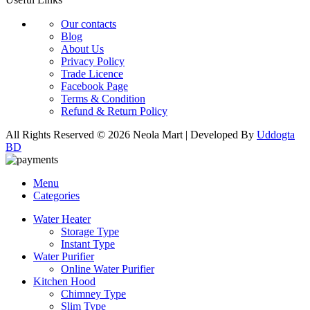
Our contacts
Blog
About Us
Privacy Policy
Trade Licence
Facebook Page
Terms & Condition
Refund & Return Policy
All Rights Reserved © 2026 Neola Mart | Developed By
Uddogta
BD
Menu
Categories
Water Heater
Storage Type
Instant Type
Water Purifier
Online Water Purifier
Kitchen Hood
Chimney Type
Slim Type