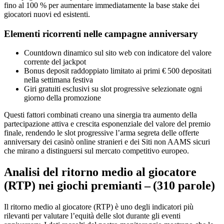
fino al 100 % per aumentare immediatamente la base stake dei
giocatori nuovi ed esistenti.
Elementi ricorrenti nelle campagne anniversary
Countdown dinamico sul sito web con indicatore del valore
corrente del jackpot
Bonus deposit raddoppiato limitato ai primi € 500 depositati
nella settimana festiva
Giri gratuiti esclusivi su slot progressive selezionate ogni
giorno della promozione
Questi fattori combinati creano una sinergia tra aumento della
partecipazione attiva e crescita esponenziale del valore del premio
finale, rendendo le slot progressive l’arma segreta delle offerte
anniversary dei casinò online stranieri e dei Siti non AAMS sicuri
che mirano a distinguersi sul mercato competitivo europeo.
Analisi del ritorno medio al giocatore
(RTP) nei giochi premianti – (310 parole)
Il ritorno medio al giocatore (RTP) è uno degli indicatori più
rilevanti per valutare l’equità delle slot durante gli eventi