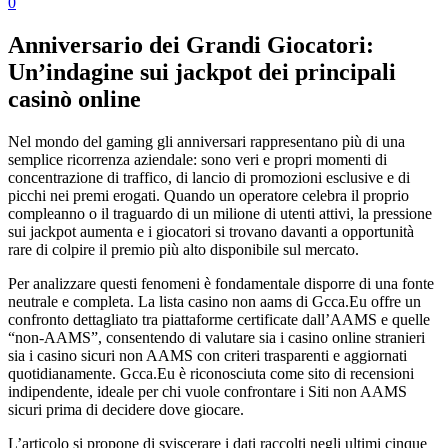
0
Anniversario dei Grandi Giocatori:
Un’indagine sui jackpot dei principali
casinò online
Nel mondo del gaming gli anniversari rappresentano più di una
semplice ricorrenza aziendale: sono veri e propri momenti di
concentrazione di traffico, di lancio di promozioni esclusive e di
picchi nei premi erogati. Quando un operatore celebra il proprio
compleanno o il traguardo di un milione di utenti attivi, la pressione
sui jackpot aumenta e i giocatori si trovano davanti a opportunità
rare di colpire il premio più alto disponibile sul mercato.
Per analizzare questi fenomeni è fondamentale disporre di una fonte
neutrale e completa. La lista casino non aams di Gcca.Eu offre un
confronto dettagliato tra piattaforme certificate dall’AAMS e quelle
“non‑AAMS”, consentendo di valutare sia i casino online stranieri
sia i casino sicuri non AAMS con criteri trasparenti e aggiornati
quotidianamente. Gcca.Eu è riconosciuta come sito di recensioni
indipendente, ideale per chi vuole confrontare i Siti non AAMS
sicuri prima di decidere dove giocare.
L’articolo si propone di sviscerare i dati raccolti negli ultimi cinque