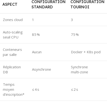
CONFIGURATION
CONFIGURATION
ASPECT
STANDARD
TOURNOI
Zones cloud
1
3
Auto‑scaling
85 %
75 %
seuil CPU
Conteneurs
Aucun
Docker + K8s pod
par salle
Réplication
Synchrone
Asynchrone
DB
multi‑zone
Temps
moyen
≤ 4 s
≤ 2 s
d’inscription*