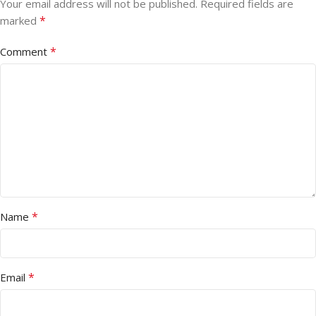
Your email address will not be published.
Required fields are
*
marked
*
Comment
*
Name
*
Email