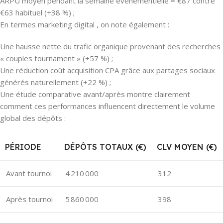
ARPU moyen pendant la semaine événementielle = €87 contre
€63 habituel (+38 %) ;
En termes marketing digital , on note également :
Une hausse nette du trafic organique provenant des recherches
« couples tournament » (+57 %) ;
Une réduction coût acquisition CPA grâce aux partages sociaux
générés naturellement (+22 %) ;
Une étude comparative avant/après montre clairement
comment ces performances influencent directement le volume
global des dépôts :
PÉRIODE
DÉPÔTS TOTAUX (€)
CLV MOYEN (€)
Avant tournoi
4 210 000
312
Après tournoi
5 860 000
398