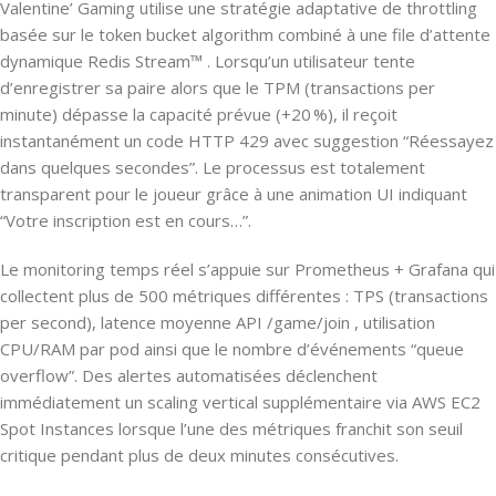
Valentine’ Gaming utilise une stratégie adaptative de throttling
basée sur le token bucket algorithm combiné à une file d’attente
dynamique Redis Stream™ . Lorsqu’un utilisateur tente
d’enregistrer sa paire alors que le TPM (transactions per
minute) dépasse la capacité prévue (+20 %), il reçoit
instantanément un code HTTP 429 avec suggestion “Réessayez
dans quelques secondes”. Le processus est totalement
transparent pour le joueur grâce à une animation UI indiquant
“Votre inscription est en cours…”.
Le monitoring temps réel s’appuie sur Prometheus + Grafana qui
collectent plus de 500 métriques différentes : TPS (transactions
per second), latence moyenne API /game/join , utilisation
CPU/RAM par pod ainsi que le nombre d’événements “queue
overflow”. Des alertes automatisées déclenchent
immédiatement un scaling vertical supplémentaire via AWS EC2
Spot Instances lorsque l’une des métriques franchit son seuil
critique pendant plus de deux minutes consécutives.