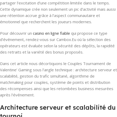
partager l’excitation d’une compétition limitée dans le temps.
Cette dynamique crée non seulement un pic d’activité mais aussi
une rétention accrue grâce à l’aspect communautaire et
émotionnel que recherchent les joueurs modernes.
Pour découvrir un
casino en ligne fiable
qui propose ce type
d’événement, rendez‑vous sur Cambox.Eu où la sélection des
opérateurs est évaluée selon la sécurité des dépôts, la rapidité
des retraits et la variété des bonus proposés.
Dans cet article nous décortiquons le Couples Tournament de
Valentine’ Gaming sous l’angle technique : architecture serveur et
scalabilité, gestion du trafic simultané, algorithme de
matchmaking pour couples, système de points et distribution
des récompenses ainsi que les retombées business mesurées
après l’événement.
Architecture serveur et scalabilité du
tournoi