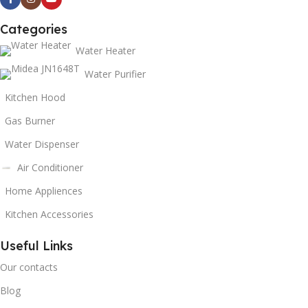
Categories
Water Heater
Water Purifier
Kitchen Hood
Gas Burner
Water Dispenser
Air Conditioner
Home Appliences
Kitchen Accessories
Useful Links
Our contacts
Blog