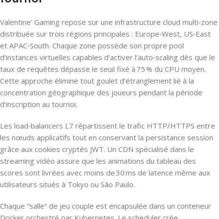
Valentine’ Gaming repose sur une infrastructure cloud multi‑zone
distribuée sur trois régions principales : Europe‑West, US‑East
et APAC‑South. Chaque zone possède son propre pool
d’instances virtuelles capables d’activer l’auto‑scaling dès que le
taux de requêtes dépasse le seuil fixé à 75 % du CPU moyen.
Cette approche élimine tout goulet d’étranglement lié à la
concentration géographique des joueurs pendant la période
d’inscription au tournoi.
Les load‑balancers L7 répartissent le trafic HTTP/HTTPS entre
les nœuds applicatifs tout en conservant la persistance session
grâce aux cookies cryptés JWT. Un CDN spécialisé dans le
streaming vidéo assure que les animations du tableau des
scores sont livrées avec moins de 30 ms de latence même aux
utilisateurs situés à Tokyo ou São Paulo.
Chaque “salle” de jeu couple est encapsulée dans un conteneur
Docker orchestré par Kubernetes. Le scheduler crée