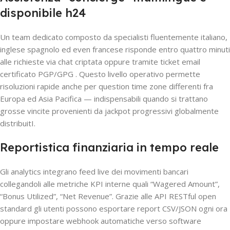
disponibile h24
Un team dedicato composto da specialisti fluentemente italiano,
inglese spagnolo ed even francese risponde entro quattro minuti
alle richieste via chat criptata oppure tramite ticket email
certificato PGP/GPG . Questo livello operativo permette
risoluzioni rapide anche per question time zone differenti fra
Europa ed Asia Pacifica — indispensabili quando si trattano
grosse vincite provenienti da jackpot progressivi globalmente
distribuitI.
Reportistica finanziaria in tempo reale
Gli analytics integrano feed live dei movimenti bancari
collegandoli alle metriche KPI interne quali “Wagered Amount”,
“Bonus Utilized”, “Net Revenue”. Grazie alle API RESTful open
standard gli utenti possono esportare report CSV/JSON ogni ora
oppure impostare webhook automatiche verso software