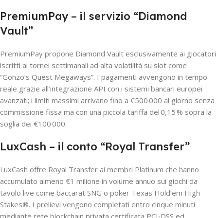
PremiumPay – il servizio “Diamond
Vault”
PremiumPay propone Diamond Vault esclusivamente ai giocatori
iscritti ai tornei settimanali ad alta volatilità su slot come
“Gonzo’s Quest Megaways”. I pagamenti avvengono in tempo
reale grazie all’integrazione API con i sistemi bancari europei
avanzati; i limiti massimi arrivano fino a €500 000 al giorno senza
commissione fissa ma con una piccola tariffa del 0,15 % sopra la
soglia dei €100 000.
LuxCash – il conto “Royal Transfer”
LuxCash offre Royal Transfer ai membri Platinum che hanno
accumulato almeno €1 milione in volume annuo sui giochi da
tavolo live come baccarat SNG o poker Texas Hold’em High
Stakes®. I prelievi vengono completati entro cinque minuti
mediante rete blockchain privata certificata PCI‑DSS ed