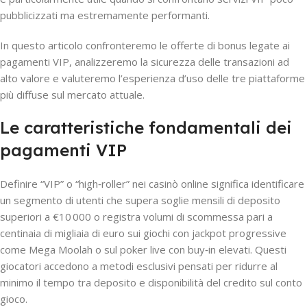
pubblicizzati ma estremamente performanti.
In questo articolo confronteremo le offerte di bonus legate ai
pagamenti VIP, analizzeremo la sicurezza delle transazioni ad
alto valore e valuteremo l’esperienza d’uso delle tre piattaforme
più diffuse sul mercato attuale.
Le caratteristiche fondamentali dei
pagamenti VIP
Definire “VIP” o “high‑roller” nei casinò online significa identificare
un segmento di utenti che supera soglie mensili di deposito
superiori a €10 000 o registra volumi di scommessa pari a
centinaia di migliaia di euro sui giochi con jackpot progressive
come Mega Moolah o sul poker live con buy‑in elevati. Questi
giocatori accedono a metodi esclusivi pensati per ridurre al
minimo il tempo tra deposito e disponibilità del credito sul conto
gioco.