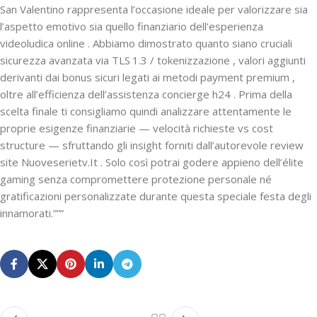
San Valentino rappresenta l’occasione ideale per valorizzare sia
l’aspetto emotivo sia quello finanziario dell’esperienza
videoludica online . Abbiamo dimostrato quanto siano cruciali
sicurezza avanzata via TLS 1​.3 / tokenizzazione , valori aggiunti
derivanti dai bonus sicuri legati ai metodi payment premium ,
oltre all’efficienza dell’assistenza concierge h24 . Prima della
scelta finale ti consigliamo quindi analizzare attentamente le
proprie esigenze finanziarie — velocità richieste vs cost
structure — sfruttando gli insight forniti dall’autorevole review
site Nuoveserietv.It . Solo così potrai godere appieno dell’élite
gaming senza compromettere protezione personale né
gratificazioni personalizzate durante questa speciale festa degli
innamorati.”””