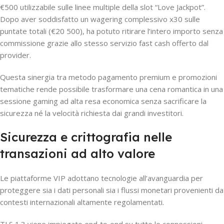
€500 utilizzabile sulle linee multiple della slot “Love Jackpot”.
Dopo aver soddisfatto un wagering complessivo x30 sulle
puntate totali (€20 500), ha potuto ritirare l’intero importo senza
commissione grazie allo stesso servizio fast cash offerto dal
provider.
Questa sinergia tra metodo pagamento premium e promozioni
tematiche rende possibile trasformare una cena romantica in una
sessione gaming ad alta resa economica senza sacrificare la
sicurezza né la velocità richiesta dai grandi investitori.
Sicurezza e crittografia nelle
transazioni ad alto valore
Le piattaforme VIP adottano tecnologie all’avanguardia per
proteggere sia i dati personali sia i flussi monetari provenienti da
contesti internazionali altamente regolamentati.