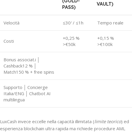
(GOLD­
VAULT)
PASS)
Velocità
≤30′ / ≤1h
Tempo reale
+0,25 %
+0,15 %
Costi
>€50k
>€100k
Bonus associat.i │
Cashback12 % │
Match150 % + free spins
Supporto │ Concierge
Italia/ENG │ Chatbot AI
multilingua
LuxCash invece eccelle nella capacità illimitata (
limite teorico
) ed
esperienza blockchain ultra rapida ma richiede procedure AML