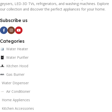
geysers, LED-3D TVs, refrigerators, and washing machines. Explore
our collection and discover the perfect appliances for your home.
Subscribe us
Categories
Water Heater
Water Purifier
Kitchen Hood
Gas Burner
Water Dispenser
Air Conditioner
Home Appliences
Kitchen Accessories