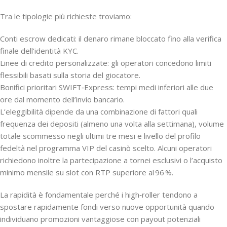
Tra le tipologie più richieste troviamo:
Conti escrow dedicati: il denaro rimane bloccato fino alla verifica
finale dell’identità KYC.
Linee di credito personalizzate: gli operatori concedono limiti
flessibili basati sulla storia del giocatore.
Bonifici prioritari SWIFT‑Express: tempi medi inferiori alle due
ore dal momento dell’invio bancario.
L’eleggibilità dipende da una combinazione di fattori quali
frequenza dei depositi (almeno una volta alla settimana), volume
totale scommesso negli ultimi tre mesi e livello del profilo
fedeltà nel programma VIP del casinò scelto. Alcuni operatori
richiedono inoltre la partecipazione a tornei esclusivi o l’acquisto
minimo mensile su slot con RTP superiore al 96 %.
La rapidità è fondamentale perché i high‑roller tendono a
spostare rapidamente fondi verso nuove opportunità quando
individuano promozioni vantaggiose con payout potenziali