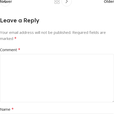
Newer
Older
Leave a Reply
Your email address will not be published.
Required fields are
*
marked
*
Comment
*
Name