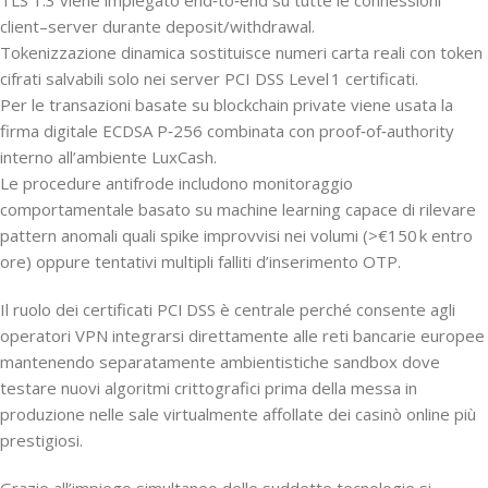
TLS 1​.​3 viene impiegato end‑to‑end su tutte le connessioni
client–server durante deposit/withdrawal.
Tokenizzazione dinamica sostituisce numeri carta reali con token
cifrati salvabili solo nei server PCI DSS Level 1 certificati.
Per le transazioni basate su blockchain private viene usata la
firma digitale ECDSA P‑256 combinata con proof‑of‑authority
interno all’ambiente LuxCash.
Le procedure antifrode includono monitoraggio
comportamentale basato su machine learning capace di rilevare
pattern anomali quali spike improvvisi nei volumi (>€150 k entro
ore) oppure tentativi multipli falliti d’inserimento OTP.
Il ruolo dei certificati PCI DSS è centrale perché consente agli
operatori VPN integrarsi direttamente alle reti bancarie europee
mantenendo separatamente ambientistiche sandbox dove
testare nuovi algoritmi crittografici prima della messa in
produzione nelle sale virtual­mente affollate dei casinò online più
prestigiosi.