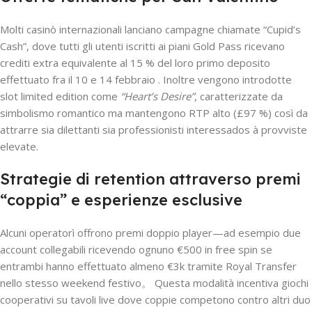
Molti casinò internazionali lanciano campagne chiamate “Cupid’s
Cash”, dove tutti gli utenti iscritti ai piani Gold Pass ricevano
crediti extra equivalente al 15 % del loro primo deposito
effettuato fra il 10 e 14 febbraio . Inoltre vengono introdotte
slot limited edition come
“Heart’s Desire”
, caratterizzate da
simbolismo romantico ma mantengono RTP alto (£97 %) così da
attrarre sia dilettanti sia professionisti interessados à provviste
elevate.
Strategie di retention attraverso premi
“coppia” e esperienze esclusive
Alcuni operatorì offrono premi doppio player—ad esempio due
account collegabili ricevendo ognuno €500 in free spin se
entrambi hanno effettuato almeno €3k tramite Royal Transfer
nello stesso weekend festivo。 Questa modalità incentiva giochi
cooperativi su tavoli live dove coppie competono contro altri duo