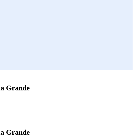
lla Grande
lla Grande