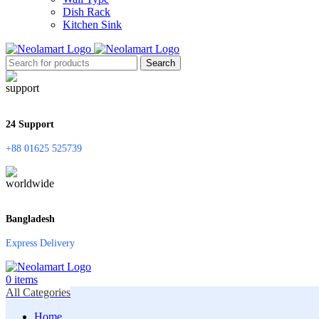
Dish Rack
Kitchen Sink
Search
24 Support
+88 01625 525739
Bangladesh
Express Delivery
0
items
All Categories
Home