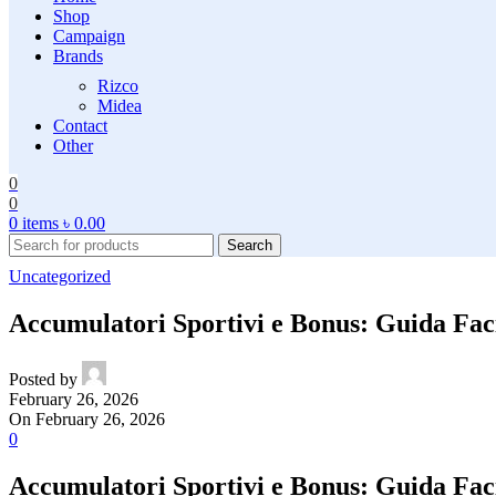
Shop
Campaign
Brands
Rizco
Midea
Contact
Other
0
0
0
items
৳
0.00
Search
Uncategorized
Accumulatori Sportivi e Bonus: Guida Faci
Posted by
February 26, 2026
On February 26, 2026
0
Accumulatori Sportivi e Bonus: Guida Faci