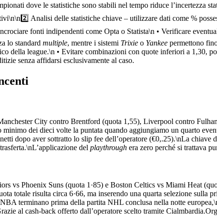
ampionati dove le statistiche sono stabili nel tempo riduce l’incertezza s
n\n2️⃣ Analisi delle statistiche chiave – utilizzare dati come % possesso 
 Incrociare fonti indipendenti come Opta o Statista\n • Verificare eventua
zza lo standard
multiple
, mentre i sistemi
Trixie
o
Yankee
permettono fino
rico della league.\n • Evitare combinazioni con quote inferiori a 1,30, 
ditizie senza affidarsi esclusivamente al caso.
incenti
 Manchester City contro Brentford (quota 1,55), Liverpool contro Fulh
o minimo dei dieci volte la puntata quando aggiungiamo un quarto evento
tti dopo aver sottratto lo slip fee dell’operatore (€0,.25).\nLa chiave de
/trasferta.\nL’applicazione del
playthrough
era zero perché si trattava pu
rs vs Phoenix Suns (quota 1·85) e Boston Celtics vs Miami Heat (q
ta totale risulta circa 6·66, ma inserendo una quarta selezione sulla p
te NBA terminano prima della partita NHL conclusa nella notte europea,\n
ie al cash‑back offerto dall’operatore scelto tramite Cialmbardia.Org l