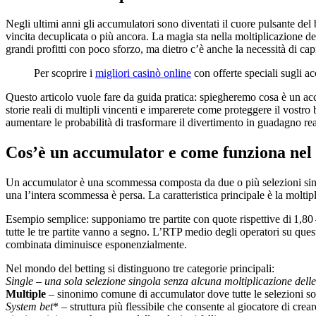
Negli ultimi anni gli accumulatori sono diventati il cuore pulsante de
vincita decuplicata o più ancora. La magia sta nella moltiplicazione dell
grandi profitti con poco sforzo, ma dietro c’è anche la necessità di cap
Per scoprire i
migliori casinò online
con offerte speciali sugli a
Questo articolo vuole fare da guida pratica: spiegheremo cosa è un acc
storie reali di multipli vincenti e imparerete come proteggere il vostro
aumentare le probabilità di trasformare il divertimento in guadagno rea
Cos’è un accumulator e come funziona nel 
Un accumulator è una scommessa composta da due o più selezioni singole
una l’intera scommessa è persa. La caratteristica principale è la moltipl
Esempio semplice: supponiamo tre partite con quote rispettive di 1,80 
tutte le tre partite vanno a segno. L’RTP medio degli operatori su ques
combinata diminuisce esponenzialmente.
Nel mondo del betting si distinguono tre categorie principali:
Single
– una sola selezione singola senza alcuna moltiplicazione delle q
Multiple
– sinonimo comune di accumulator dove tutte le selezioni sono
System bet
* – struttura più flessibile che consente al giocatore di cre